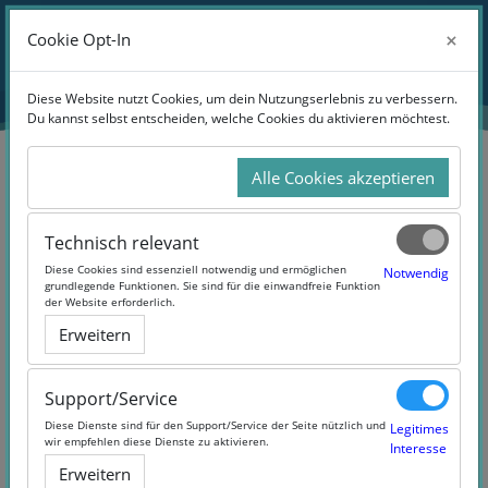
Zum Hauptinhalt
Anmelden
×
×
Cookie Opt-In
Cookie Opt-In
Website-Übersicht
Diese Website nutzt Cookies, um dein Nutzungserlebnis zu verbessern.
Diese Website nutzt Cookies, um dein Nutzungserlebnis zu verbessern.
Du kannst selbst entscheiden, welche Cookies du aktivieren möchtest.
Du kannst selbst entscheiden, welche Cookies du aktivieren möchtest.
Alle Cookies akzeptieren
Alle Cookies akzeptieren
Suchen
Technisch relevant
Technisch relevant
Diese Cookies sind essenziell notwendig und ermöglichen
Diese Cookies sind essenziell notwendig und ermöglichen
Notwendig
Notwendig
grundlegende Funktionen. Sie sind für die einwandfreie Funktion
grundlegende Funktionen. Sie sind für die einwandfreie Funktion
der Website erforderlich.
der Website erforderlich.
Erweitern
Erweitern
39 Products Found
Support/Service
Support/Service
Diese Dienste sind für den Support/Service der Seite nützlich und
Diese Dienste sind für den Support/Service der Seite nützlich und
Legitimes
Legitimes
wir empfehlen diese Dienste zu aktivieren.
wir empfehlen diese Dienste zu aktivieren.
Interesse
Interesse
Erweitern
Erweitern