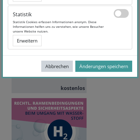
Statistik
Statistik
Statistik Cookies erfassen Informationen anonym. Diese
Statistik Cookies erfassen Informationen anonym. Diese
Informationen helfen uns zu verstehen, wie unsere Besucher
Informationen helfen uns zu verstehen, wie unsere Besucher
Umsetzungskraft entwickeln
unsere Website nutzen.
unsere Website nutzen.
– Geschäftsmodelle effektiv
Erweitern
Erweitern
und effizient umsetzen
Teilnehmende:
44
Sprache:
German
Abbrechen
Abbrechen
Änderungen speichern
Änderungen speichern
kostenlos