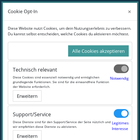
Zum Hauptinhalt
Anmelden
×
×
Cookie Opt-In
Cookie Opt-In
Website-Übersicht
Diese Website nutzt Cookies, um dein Nutzungserlebnis zu verbessern.
Diese Website nutzt Cookies, um dein Nutzungserlebnis zu verbessern.
Du kannst selbst entscheiden, welche Cookies du aktivieren möchtest.
Du kannst selbst entscheiden, welche Cookies du aktivieren möchtest.
Online-Weiterbildung Wirtschaft
Alle Cookies akzeptieren
Alle Cookies akzeptieren
Lass' die Zahlen tanzen
Technisch relevant
Technisch relevant
Diese Cookies sind essenziell notwendig und ermöglichen
Diese Cookies sind essenziell notwendig und ermöglichen
Notwendig
Notwendig
#Wirtschaft
#BWL
#Marketing
#Zahlen
grundlegende Funktionen. Sie sind für die einwandfreie Funktion
grundlegende Funktionen. Sie sind für die einwandfreie Funktion
der Website erforderlich.
der Website erforderlich.
Erweitern
Erweitern
Support/Service
Support/Service
Diese Dienste sind für den Support/Service der Seite nützlich und
Diese Dienste sind für den Support/Service der Seite nützlich und
Legitimes
Legitimes
wir empfehlen diese Dienste zu aktivieren.
wir empfehlen diese Dienste zu aktivieren.
Interesse
Interesse
Erweitern
Erweitern