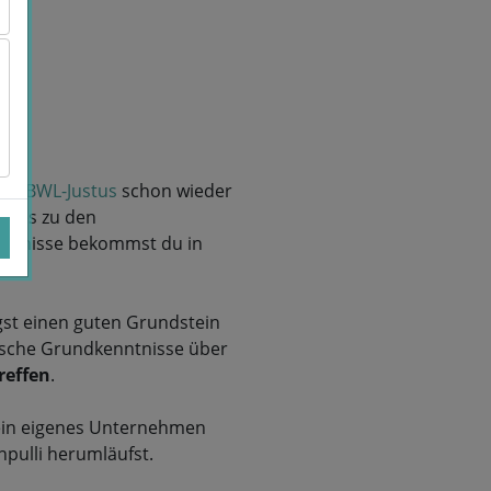
 vom
BWL-Justus
schon wieder
rt es zu den
enntnisse bekommst du in
gst einen guten Grundstein
mische Grundkenntnisse über
reffen
.
ein eigenes Unternehmen
pulli herumläufst.