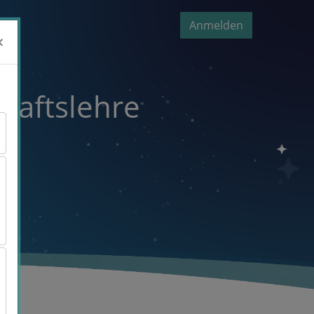
Anmelden
×
×
haftslehre