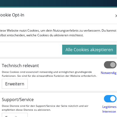
Weiterbildung
Studium
Für Unternehmen
ookie Opt-In
ookie Opt-In
iese Website nutzt Cookies, um dein Nutzungserlebnis zu verbessern. Du kannst
iese Website nutzt Cookies, um dein Nutzungserlebnis zu verbessern. Du kannst
Bachelor Betriebswirtsc
elbst entscheiden, welche Cookies du aktivieren möchtest.
elbst entscheiden, welche Cookies du aktivieren möchtest.
B.A.):
Alle Cookies akzeptieren
Alle Cookies akzeptieren
Technisch relevant
Technisch relevant
b nach oben
Diese Cookies sind essenziell notwendig und ermöglichen grundlegende
Diese Cookies sind essenziell notwendig und ermöglichen grundlegende
Notwendig
Notwendig
Funktionen. Sie sind für die einwandfreie Funktion der Website erforderlich.
Funktionen. Sie sind für die einwandfreie Funktion der Website erforderlich.
Erweitern
Erweitern
BWL
#Studium
#Betriebswirtschaft
#Wirtschaft
#VFH
Support/Service
Support/Service
Diese Dienste sind für den Support/Service der Seite nützlich und wir
Diese Dienste sind für den Support/Service der Seite nützlich und wir
Legitimes
Legitimes
empfehlen diese Dienste zu aktivieren.
empfehlen diese Dienste zu aktivieren.
Interesse
Interesse