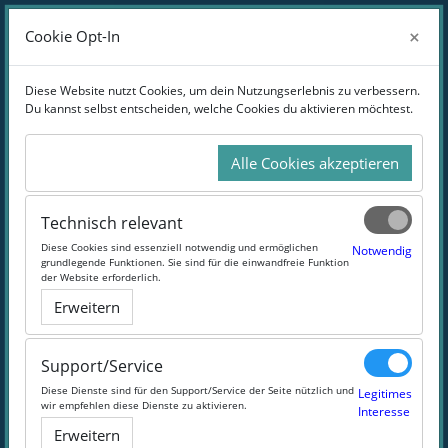
Zum Hauptinhalt
Anmelden
×
×
Cookie Opt-In
Cookie Opt-In
Website-Übersicht
Diese Website nutzt Cookies, um dein Nutzungserlebnis zu verbessern.
Diese Website nutzt Cookies, um dein Nutzungserlebnis zu verbessern.
Du kannst selbst entscheiden, welche Cookies du aktivieren möchtest.
Du kannst selbst entscheiden, welche Cookies du aktivieren möchtest.
Online-Weiterbildung zur
Künstlichen Intelligenz
Alle Cookies akzeptieren
Alle Cookies akzeptieren
Möge die Macht der Daten mit dir sein!
Technisch relevant
Technisch relevant
Diese Cookies sind essenziell notwendig und ermöglichen
Diese Cookies sind essenziell notwendig und ermöglichen
Notwendig
Notwendig
grundlegende Funktionen. Sie sind für die einwandfreie Funktion
grundlegende Funktionen. Sie sind für die einwandfreie Funktion
#BigData
#IT
#MachineLearning
#AI
der Website erforderlich.
der Website erforderlich.
Erweitern
Erweitern
Support/Service
Support/Service
Diese Dienste sind für den Support/Service der Seite nützlich und
Diese Dienste sind für den Support/Service der Seite nützlich und
Legitimes
Legitimes
wir empfehlen diese Dienste zu aktivieren.
wir empfehlen diese Dienste zu aktivieren.
Interesse
Interesse
Erweitern
Erweitern