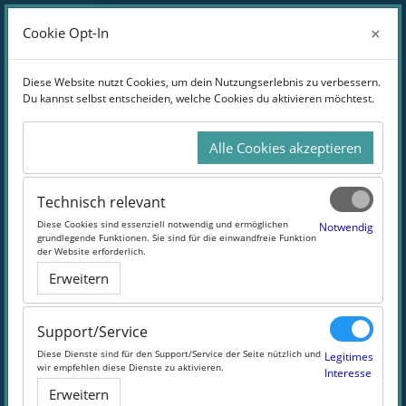
Zum Hauptinhalt
Anmelden
×
×
Cookie Opt-In
Cookie Opt-In
Website-Übersicht
Diese Website nutzt Cookies, um dein Nutzungserlebnis zu verbessern.
Diese Website nutzt Cookies, um dein Nutzungserlebnis zu verbessern.
Du kannst selbst entscheiden, welche Cookies du aktivieren möchtest.
Du kannst selbst entscheiden, welche Cookies du aktivieren möchtest.
Unsere Hygieneschulungen - Bereit zum
Kampf gegen Bakterien
Alle Cookies akzeptieren
Alle Cookies akzeptieren
Technisch relevant
Technisch relevant
#Hygiene
#Schulung
#Bakterien
Diese Cookies sind essenziell notwendig und ermöglichen
Diese Cookies sind essenziell notwendig und ermöglichen
Notwendig
Notwendig
grundlegende Funktionen. Sie sind für die einwandfreie Funktion
grundlegende Funktionen. Sie sind für die einwandfreie Funktion
der Website erforderlich.
der Website erforderlich.
Erweitern
Erweitern
Support/Service
Support/Service
Diese Dienste sind für den Support/Service der Seite nützlich und
Diese Dienste sind für den Support/Service der Seite nützlich und
Legitimes
Legitimes
wir empfehlen diese Dienste zu aktivieren.
wir empfehlen diese Dienste zu aktivieren.
Interesse
Interesse
Erweitern
Erweitern