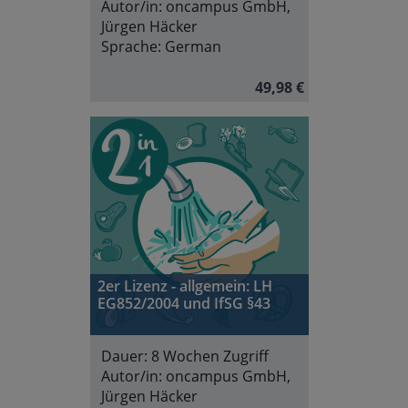
Autor/in:
oncampus GmbH,
Jürgen Häcker
Sprache:
German
49,98 €
2er Lizenz - allgemein: LH
EG852/2004 und IfSG §43
Dauer:
8 Wochen Zugriff
Autor/in:
oncampus GmbH,
Jürgen Häcker