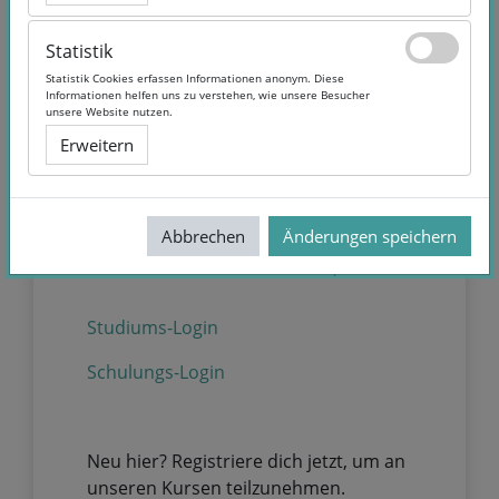
Verwende dein Nutzerkonto
Statistik
Statistik
bei:
Statistik Cookies erfassen Informationen anonym. Diese
Statistik Cookies erfassen Informationen anonym. Diese
Informationen helfen uns zu verstehen, wie unsere Besucher
Informationen helfen uns zu verstehen, wie unsere Besucher
unsere Website nutzen.
unsere Website nutzen.
Facebook
Erweitern
Erweitern
Google
Abbrechen
Abbrechen
Änderungen speichern
Änderungen speichern
Willkommen bei oncampus!
Studiums-Login
Schulungs-Login
Neu hier? Registriere dich jetzt, um an
unseren Kursen teilzunehmen.