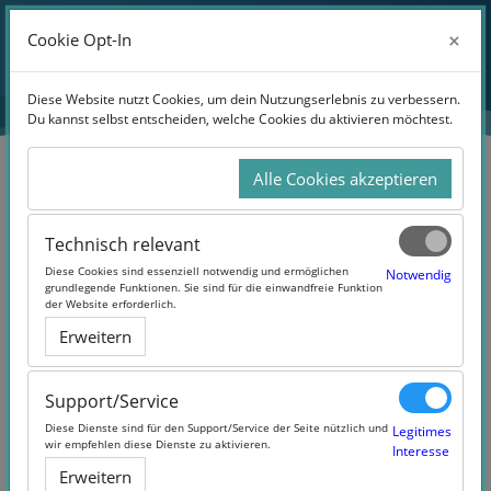
Zum Hauptinhalt
×
×
Cookie Opt-In
Cookie Opt-In
Diese Website nutzt Cookies, um dein Nutzungserlebnis zu verbessern.
Diese Website nutzt Cookies, um dein Nutzungserlebnis zu verbessern.
Du kannst selbst entscheiden, welche Cookies du aktivieren möchtest.
Du kannst selbst entscheiden, welche Cookies du aktivieren möchtest.
Alle Cookies akzeptieren
Alle Cookies akzeptieren
Technisch relevant
Technisch relevant
Kontoerstellung abbrechen
Anmeldename oder E-Mail
Diese Cookies sind essenziell notwendig und ermöglichen
Diese Cookies sind essenziell notwendig und ermöglichen
Notwendig
Notwendig
grundlegende Funktionen. Sie sind für die einwandfreie Funktion
grundlegende Funktionen. Sie sind für die einwandfreie Funktion
der Website erforderlich.
der Website erforderlich.
Kennwort
Erweitern
Erweitern
Support/Service
Support/Service
Anmelden
Diese Dienste sind für den Support/Service der Seite nützlich und
Diese Dienste sind für den Support/Service der Seite nützlich und
Legitimes
Legitimes
wir empfehlen diese Dienste zu aktivieren.
wir empfehlen diese Dienste zu aktivieren.
Interesse
Interesse
Kennwort vergessen?
Erweitern
Erweitern