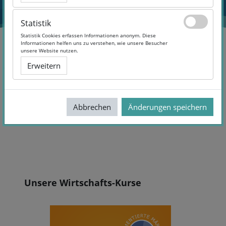
Statistik
Statistik
Statistik Cookies erfassen Informationen anonym. Diese
Statistik Cookies erfassen Informationen anonym. Diese
Informationen helfen uns zu verstehen, wie unsere Besucher
Informationen helfen uns zu verstehen, wie unsere Besucher
unsere Website nutzen.
unsere Website nutzen.
Erweitern
Erweitern
Wirtschaft
Topic 8
Abbrechen
Abbrechen
Änderungen speichern
Änderungen speichern
Abschnittsübersicht
Blöcke
Unsere Wirtschafts-Kurse