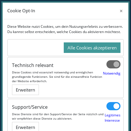
Zum Hauptinhalt
Anmelden
×
×
Cookie Opt-In
Cookie Opt-In
Website-Übersicht
Diese Website nutzt Cookies, um dein Nutzungserlebnis zu verbessern.
Diese Website nutzt Cookies, um dein Nutzungserlebnis zu verbessern.
Du kannst selbst entscheiden, welche Cookies du aktivieren möchtest.
Du kannst selbst entscheiden, welche Cookies du aktivieren möchtest.
Online-Weiterbildung Wirtschaft
Alle Cookies akzeptieren
Alle Cookies akzeptieren
Lass' die Zahlen tanzen
Technisch relevant
Technisch relevant
Diese Cookies sind essenziell notwendig und ermöglichen
Diese Cookies sind essenziell notwendig und ermöglichen
Notwendig
Notwendig
#Wirtschaft
#BWL
#Marketing
#Zahlen
grundlegende Funktionen. Sie sind für die einwandfreie Funktion
grundlegende Funktionen. Sie sind für die einwandfreie Funktion
der Website erforderlich.
der Website erforderlich.
Erweitern
Erweitern
Support/Service
Support/Service
Diese Dienste sind für den Support/Service der Seite nützlich und
Diese Dienste sind für den Support/Service der Seite nützlich und
Legitimes
Legitimes
wir empfehlen diese Dienste zu aktivieren.
wir empfehlen diese Dienste zu aktivieren.
Interesse
Interesse
Erweitern
Erweitern