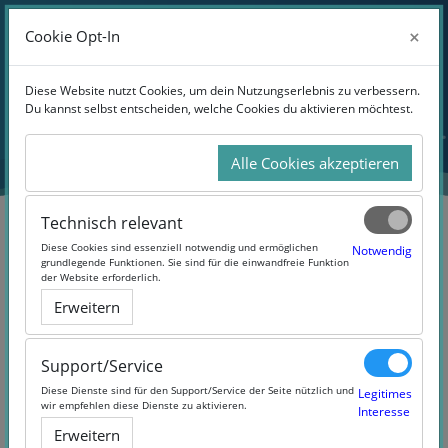
Anmelden
×
×
Cookie Opt-In
Cookie Opt-In
Website-Übersicht
Zum Hauptinhalt
Diese Website nutzt Cookies, um dein Nutzungserlebnis zu verbessern.
Diese Website nutzt Cookies, um dein Nutzungserlebnis zu verbessern.
Du kannst selbst entscheiden, welche Cookies du aktivieren möchtest.
Du kannst selbst entscheiden, welche Cookies du aktivieren möchtest.
Alle Cookies akzeptieren
Alle Cookies akzeptieren
Technisch relevant
Technisch relevant
Diese Cookies sind essenziell notwendig und ermöglichen
Diese Cookies sind essenziell notwendig und ermöglichen
Notwendig
Notwendig
grundlegende Funktionen. Sie sind für die einwandfreie Funktion
grundlegende Funktionen. Sie sind für die einwandfreie Funktion
der Website erforderlich.
der Website erforderlich.
Ideen umsetzen 1 – klassisches
Erweitern
Erweitern
und agiles Projektmanagement
(#Ideen umsetzen 1)
Support/Service
Support/Service
Diese Dienste sind für den Support/Service der Seite nützlich und
Diese Dienste sind für den Support/Service der Seite nützlich und
Legitimes
Legitimes
wir empfehlen diese Dienste zu aktivieren.
wir empfehlen diese Dienste zu aktivieren.
Interesse
Interesse
Erweitern
Erweitern