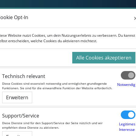
Weiterbildung
Studium
Für Unternehmen
ookie Opt-In
ookie Opt-In
iese Website nutzt Cookies, um dein Nutzungserlebnis zu verbessern. Du kannst
iese Website nutzt Cookies, um dein Nutzungserlebnis zu verbessern. Du kannst
elbst entscheiden, welche Cookies du aktivieren möchtest.
elbst entscheiden, welche Cookies du aktivieren möchtest.
Alle Cookies akzeptieren
Alle Cookies akzeptieren
Technisch relevant
Technisch relevant
Innovationsmanagement für KMU
Diese Cookies sind essenziell notwendig und ermöglichen grundlegende
Diese Cookies sind essenziell notwendig und ermöglichen grundlegende
Notwendig
Notwendig
Funktionen. Sie sind für die einwandfreie Funktion der Website erforderlich.
Funktionen. Sie sind für die einwandfreie Funktion der Website erforderlich.
urslaufzeit:
Selbstlernangebot
Erweitern
Erweitern
Sprache:
German
Support/Service
Support/Service
Diese Dienste sind für den Support/Service der Seite nützlich und wir
Diese Dienste sind für den Support/Service der Seite nützlich und wir
Legitimes
Legitimes
empfehlen diese Dienste zu aktivieren.
empfehlen diese Dienste zu aktivieren.
Interesse
Interesse