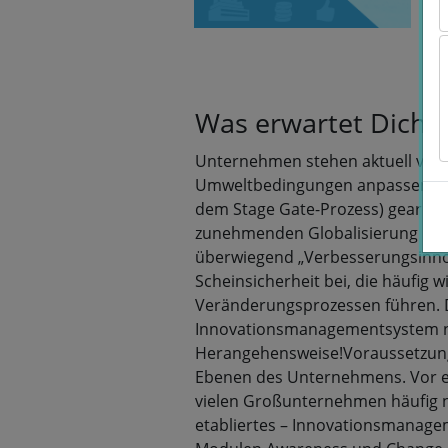
Was erwartet Dich
Unternehmen stehen aktuell vor
Umweltbedingungen anpassen zu m
dem Stage Gate-Prozess) gearbeite
zunehmenden Globalisierung und 
überwiegend „Verbesserungsinnov
Scheinsicherheit bei, die häufig
Veränderungsprozessen führen. 
Innovationsmanagementsystem ne
Herangehensweise!Voraussetzung 
Ebenen des Unternehmens. Vor e
vielen Großunternehmen häufig ni
etabliertes – Innovationsmanage