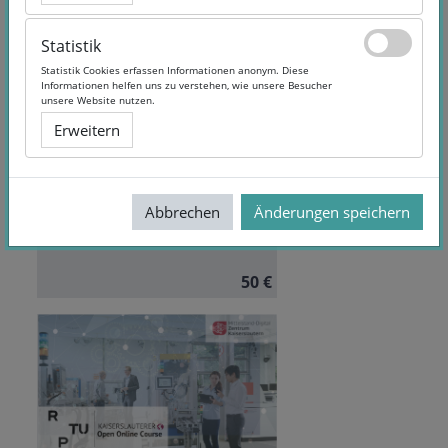
Statistik
Statistik
Statistik Cookies erfassen Informationen anonym. Diese
Statistik Cookies erfassen Informationen anonym. Diese
Informationen helfen uns zu verstehen, wie unsere Besucher
Informationen helfen uns zu verstehen, wie unsere Besucher
Mensch und KI. Das
unsere Website nutzen.
unsere Website nutzen.
Dreamteam am Arbeitsplatz
Erweitern
Erweitern
der Zukunft.
Autor/in:
Stephan Ripke
Sprache:
German
Abbrechen
Abbrechen
Änderungen speichern
Änderungen speichern
50 €