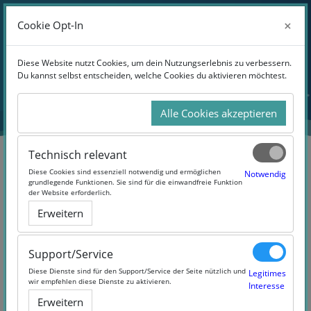
Anmelden
×
×
Cookie Opt-In
Cookie Opt-In
Website-Übersicht
Zum Hauptinhalt
Diese Website nutzt Cookies, um dein Nutzungserlebnis zu verbessern.
Diese Website nutzt Cookies, um dein Nutzungserlebnis zu verbessern.
Du kannst selbst entscheiden, welche Cookies du aktivieren möchtest.
Du kannst selbst entscheiden, welche Cookies du aktivieren möchtest.
Alle Cookies akzeptieren
Alle Cookies akzeptieren
Technisch relevant
Technisch relevant
Diese Cookies sind essenziell notwendig und ermöglichen
Diese Cookies sind essenziell notwendig und ermöglichen
Notwendig
Notwendig
grundlegende Funktionen. Sie sind für die einwandfreie Funktion
grundlegende Funktionen. Sie sind für die einwandfreie Funktion
der Website erforderlich.
der Website erforderlich.
Einführung in die Datenanalyse
Erweitern
Erweitern
mit Excel
Support/Service
Support/Service
Diese Dienste sind für den Support/Service der Seite nützlich und
Diese Dienste sind für den Support/Service der Seite nützlich und
Legitimes
Legitimes
wir empfehlen diese Dienste zu aktivieren.
wir empfehlen diese Dienste zu aktivieren.
Interesse
Interesse
Erweitern
Erweitern