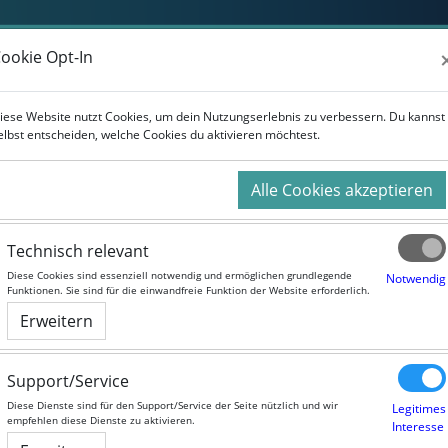
Weiterbildung
Studium
Für Unternehmen
ookie Opt-In
ookie Opt-In
iese Website nutzt Cookies, um dein Nutzungserlebnis zu verbessern. Du kannst
iese Website nutzt Cookies, um dein Nutzungserlebnis zu verbessern. Du kannst
elbst entscheiden, welche Cookies du aktivieren möchtest.
elbst entscheiden, welche Cookies du aktivieren möchtest.
Alle Cookies akzeptieren
Alle Cookies akzeptieren
Technisch relevant
Technisch relevant
Urbane Mobilität
Diese Cookies sind essenziell notwendig und ermöglichen grundlegende
Diese Cookies sind essenziell notwendig und ermöglichen grundlegende
Notwendig
Notwendig
Funktionen. Sie sind für die einwandfreie Funktion der Website erforderlich.
Funktionen. Sie sind für die einwandfreie Funktion der Website erforderlich.
urslaufzeit:
Selbstlernangebot
Erweitern
Erweitern
Dozent/in:
TU9 (TU Dresden und TU Berlin)
Sprache:
German
Support/Service
Support/Service
Dauer:
7 Wochen
Niveau:
Anfänger
Diese Dienste sind für den Support/Service der Seite nützlich und wir
Diese Dienste sind für den Support/Service der Seite nützlich und wir
Legitimes
Legitimes
empfehlen diese Dienste zu aktivieren.
empfehlen diese Dienste zu aktivieren.
Interesse
Interesse