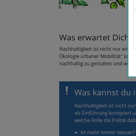
Was erwartet Dich i
Nachhaltigkeit ist nicht nur ein 
Ökologie urbaner Mobilität" ist a
nachhaltig zu gestalten und welche
Was kannst du i
Nachhaltigkeit ist nicht n
als Einführung konzipiert 
welche Rolle die Politik da
Ist mehr immer besser? 