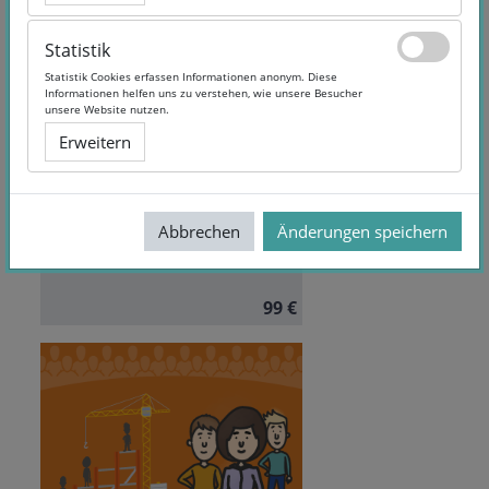
Statistik
Statistik
Statistik Cookies erfassen Informationen anonym. Diese
Statistik Cookies erfassen Informationen anonym. Diese
Informationen helfen uns zu verstehen, wie unsere Besucher
Informationen helfen uns zu verstehen, wie unsere Besucher
Regelungstechnik
unsere Website nutzen.
unsere Website nutzen.
Erweitern
Erweitern
Dauer:
6 Monate Zugriff
Sprache:
German
Abbrechen
Abbrechen
Änderungen speichern
Änderungen speichern
99 €