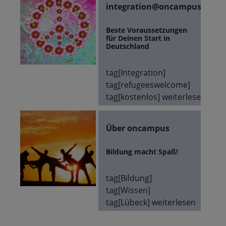
integration@oncampus
Beste Voraussetzungen
für Deinen Start in
Deutschland
tag[Integration]
tag[refugeeswelcome]
tag[kostenlos]
weiterlesen
Über oncampus
Bildung macht Spaß!
tag[Bildung]
tag[Wissen]
tag[Lübeck]
weiterlesen