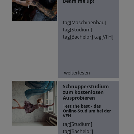
Beam me up!
tag[Maschinenbau]
tag[Studium]
tag[Bachelor] tag[VFH]
weiterlesen
Schnupperstudium
zum kostenlosen
Ausprobieren
Test the best - das
Online-Studium bei der
VFH
tag[Studium]
tag[Bachelor]