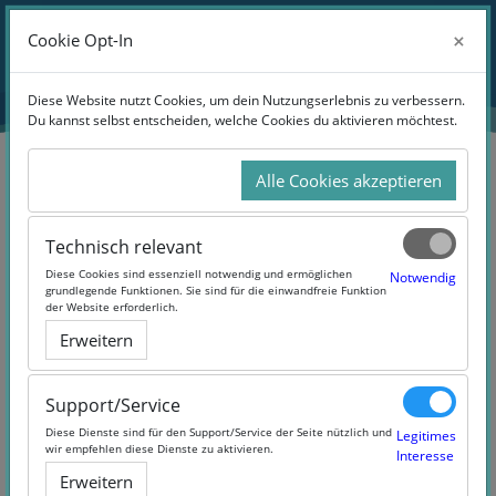
Zum Hauptinhalt
Anmelden
×
×
Cookie Opt-In
Cookie Opt-In
Website-Übersicht
Diese Website nutzt Cookies, um dein Nutzungserlebnis zu verbessern.
Diese Website nutzt Cookies, um dein Nutzungserlebnis zu verbessern.
Du kannst selbst entscheiden, welche Cookies du aktivieren möchtest.
Du kannst selbst entscheiden, welche Cookies du aktivieren möchtest.
Alle Cookies akzeptieren
Alle Cookies akzeptieren
Suchen
Technisch relevant
Technisch relevant
Diese Cookies sind essenziell notwendig und ermöglichen
Diese Cookies sind essenziell notwendig und ermöglichen
Notwendig
Notwendig
grundlegende Funktionen. Sie sind für die einwandfreie Funktion
grundlegende Funktionen. Sie sind für die einwandfreie Funktion
der Website erforderlich.
der Website erforderlich.
Erweitern
Erweitern
27 Products Found
Support/Service
Support/Service
Diese Dienste sind für den Support/Service der Seite nützlich und
Diese Dienste sind für den Support/Service der Seite nützlich und
Legitimes
Legitimes
wir empfehlen diese Dienste zu aktivieren.
wir empfehlen diese Dienste zu aktivieren.
Interesse
Interesse
Erweitern
Erweitern