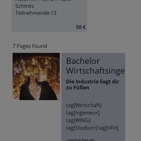
Schmitz
Teilnehmende:
13
50 €
7 Pages Found
Bachelor
Wirtschaftsingenieu
Die Industrie liegt dir
zu Füßen
tag[Wirtschaft]
tag[Ingenieur]
tag[WING]
tag[Studium] tag[VFH]
weiterlesen