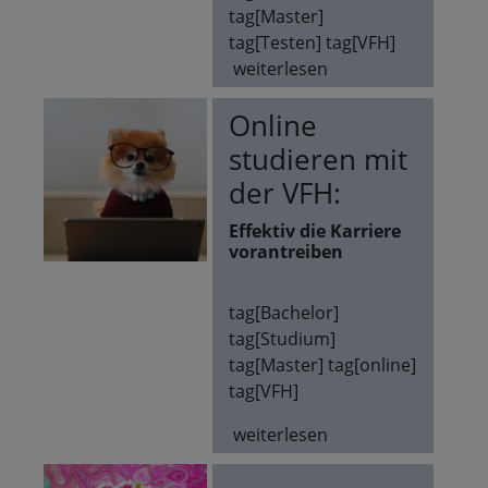
tag[Master]
tag[Testen] tag[VFH]
weiterlesen
Online
studieren mit
der VFH:
Effektiv die Karriere
vorantreiben
tag[Bachelor]
tag[Studium]
tag[Master] tag[online]
tag[VFH]
weiterlesen