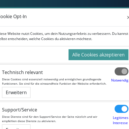
Weiterbildung
Studium
Für Unternehmen
ookie Opt-In
ookie Opt-In
iese Website nutzt Cookies, um dein Nutzungserlebnis zu verbessern. Du kannst
iese Website nutzt Cookies, um dein Nutzungserlebnis zu verbessern. Du kannst
elbst entscheiden, welche Cookies du aktivieren möchtest.
elbst entscheiden, welche Cookies du aktivieren möchtest.
Alle Cookies akzeptieren
Alle Cookies akzeptieren
Technisch relevant
Technisch relevant
Diese Cookies sind essenziell notwendig und ermöglichen grundlegende
Diese Cookies sind essenziell notwendig und ermöglichen grundlegende
Notwendig
Notwendig
Funktionen. Sie sind für die einwandfreie Funktion der Website erforderlich.
Funktionen. Sie sind für die einwandfreie Funktion der Website erforderlich.
Erweitern
Erweitern
Support/Service
Support/Service
Diese Dienste sind für den Support/Service der Seite nützlich und wir
Diese Dienste sind für den Support/Service der Seite nützlich und wir
Legitimes
Legitimes
empfehlen diese Dienste zu aktivieren.
empfehlen diese Dienste zu aktivieren.
Interesse
Interesse