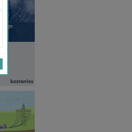
ltige
chen
TU
:
115
kostenlos