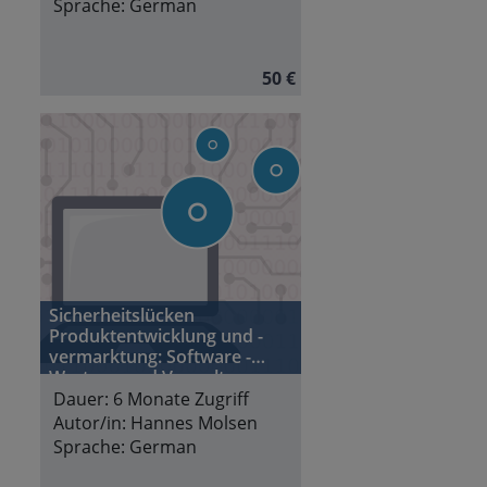
Sprache:
German
50 €
Sicherheitslücken
Produktentwicklung und -
vermarktung: Software -
Wartung und Verwaltung von
Softwarekomponenten
Dauer:
6 Monate Zugriff
Autor/in:
Hannes Molsen
Sprache:
German