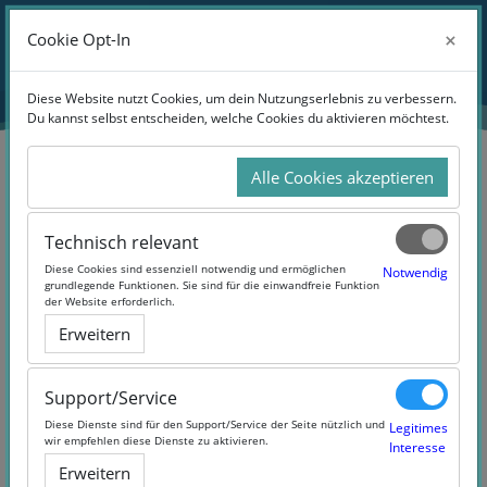
Zum Hauptinhalt
Anmelden
×
×
Cookie Opt-In
Cookie Opt-In
Website-Übersicht
Diese Website nutzt Cookies, um dein Nutzungserlebnis zu verbessern.
Diese Website nutzt Cookies, um dein Nutzungserlebnis zu verbessern.
Du kannst selbst entscheiden, welche Cookies du aktivieren möchtest.
Du kannst selbst entscheiden, welche Cookies du aktivieren möchtest.
Alle Cookies akzeptieren
Alle Cookies akzeptieren
Suchen
Technisch relevant
Technisch relevant
Diese Cookies sind essenziell notwendig und ermöglichen
Diese Cookies sind essenziell notwendig und ermöglichen
Notwendig
Notwendig
grundlegende Funktionen. Sie sind für die einwandfreie Funktion
grundlegende Funktionen. Sie sind für die einwandfreie Funktion
der Website erforderlich.
der Website erforderlich.
Erweitern
Erweitern
10 Products Found
Support/Service
Support/Service
Diese Dienste sind für den Support/Service der Seite nützlich und
Diese Dienste sind für den Support/Service der Seite nützlich und
Legitimes
Legitimes
wir empfehlen diese Dienste zu aktivieren.
wir empfehlen diese Dienste zu aktivieren.
Interesse
Interesse
Erweitern
Erweitern