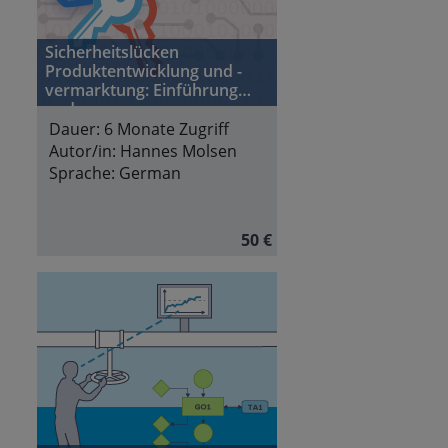
Sicherheitslücken
Produktentwicklung und -
vermarktung: Einführung
und
Entwicklungslebenszyklen
Dauer:
6 Monate Zugriff
Autor/in:
Hannes Molsen
Sprache:
German
50 €