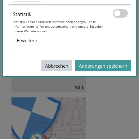
Statistik
Statistik
Statistik Cookies erfassen Informationen anonym. Diese
Statistik Cookies erfassen Informationen anonym. Diese
Informationen helfen uns zu verstehen, wie unsere Besucher
Informationen helfen uns zu verstehen, wie unsere Besucher
Sicherheitslücken
unsere Website nutzen.
unsere Website nutzen.
Produktentwicklung und -
Erweitern
Erweitern
vermarktung: Sichere
Architekturen
Dauer:
6 Monate Zugriff
Autor/in:
Hannes Molsen
Abbrechen
Abbrechen
Änderungen speichern
Änderungen speichern
Sprache:
German
50 €