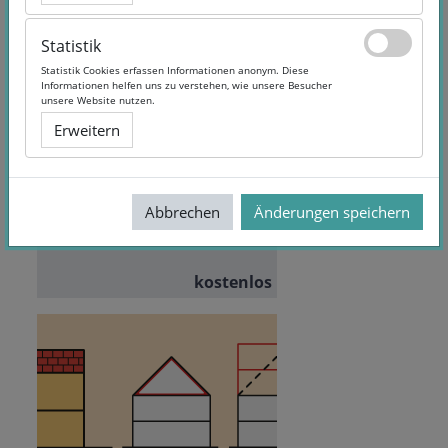
Statistik
Statistik
Statistik Cookies erfassen Informationen anonym. Diese
Statistik Cookies erfassen Informationen anonym. Diese
Informationen helfen uns zu verstehen, wie unsere Besucher
Informationen helfen uns zu verstehen, wie unsere Besucher
Ideen umsetzen 2 - Produkte,
unsere Website nutzen.
unsere Website nutzen.
die süchtig machen
Erweitern
Erweitern
Teilnehmende:
48
Sprache:
German
Abbrechen
Abbrechen
Änderungen speichern
Änderungen speichern
kostenlos