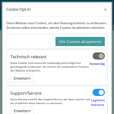
Zum Hauptinhalt
Anmelden
×
×
Cookie Opt-In
Cookie Opt-In
Website-Übersicht
Diese Website nutzt Cookies, um dein Nutzungserlebnis zu verbessern.
Diese Website nutzt Cookies, um dein Nutzungserlebnis zu verbessern.
Du kannst selbst entscheiden, welche Cookies du aktivieren möchtest.
Du kannst selbst entscheiden, welche Cookies du aktivieren möchtest.
Alle Cookies akzeptieren
Alle Cookies akzeptieren
Suchen
Technisch relevant
Technisch relevant
Diese Cookies sind essenziell notwendig und ermöglichen
Diese Cookies sind essenziell notwendig und ermöglichen
Notwendig
Notwendig
grundlegende Funktionen. Sie sind für die einwandfreie Funktion
grundlegende Funktionen. Sie sind für die einwandfreie Funktion
der Website erforderlich.
der Website erforderlich.
Erweitern
Erweitern
3 Products Found
Support/Service
Support/Service
Diese Dienste sind für den Support/Service der Seite nützlich und
Diese Dienste sind für den Support/Service der Seite nützlich und
Legitimes
Legitimes
wir empfehlen diese Dienste zu aktivieren.
wir empfehlen diese Dienste zu aktivieren.
Interesse
Interesse
Erweitern
Erweitern