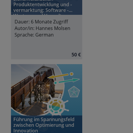
Produktentwicklung und -
vermarktung: Software -
Wartung und Verwaltung von
Softwarekomponenten
Dauer:
6 Monate Zugriff
Autor/in:
Hannes Molsen
Sprache:
German
50 €
Führung im Spannungsfeld
zwischen Optimierung und
Innovation