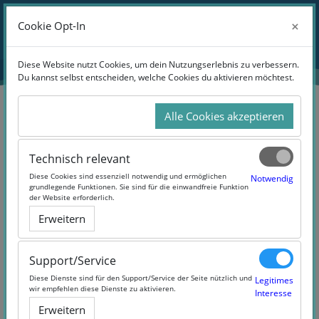
Zum Hauptinhalt
Anmelden
×
×
Cookie Opt-In
Cookie Opt-In
Website-Übersicht
Diese Website nutzt Cookies, um dein Nutzungserlebnis zu verbessern.
Diese Website nutzt Cookies, um dein Nutzungserlebnis zu verbessern.
Du kannst selbst entscheiden, welche Cookies du aktivieren möchtest.
Du kannst selbst entscheiden, welche Cookies du aktivieren möchtest.
Alle Cookies akzeptieren
Alle Cookies akzeptieren
Suchen
Technisch relevant
Technisch relevant
Diese Cookies sind essenziell notwendig und ermöglichen
Diese Cookies sind essenziell notwendig und ermöglichen
Notwendig
Notwendig
grundlegende Funktionen. Sie sind für die einwandfreie Funktion
grundlegende Funktionen. Sie sind für die einwandfreie Funktion
der Website erforderlich.
der Website erforderlich.
Erweitern
Erweitern
29 Products Found
Support/Service
Support/Service
Diese Dienste sind für den Support/Service der Seite nützlich und
Diese Dienste sind für den Support/Service der Seite nützlich und
Legitimes
Legitimes
wir empfehlen diese Dienste zu aktivieren.
wir empfehlen diese Dienste zu aktivieren.
Interesse
Interesse
Erweitern
Erweitern