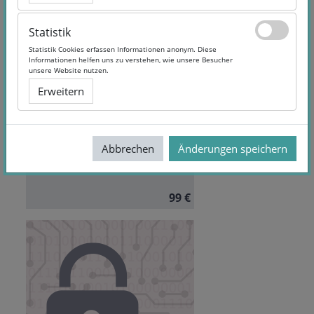
Statistik
Statistik
Statistik Cookies erfassen Informationen anonym. Diese
Statistik Cookies erfassen Informationen anonym. Diese
Informationen helfen uns zu verstehen, wie unsere Besucher
Informationen helfen uns zu verstehen, wie unsere Besucher
Verpackungstechnik
unsere Website nutzen.
unsere Website nutzen.
Erweitern
Erweitern
Dauer:
6 Monate Zugriff
Sprache:
German
Abbrechen
Abbrechen
Änderungen speichern
Änderungen speichern
99 €