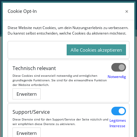
Zum Hauptinhalt
Anmelden
×
×
Cookie Opt-In
Cookie Opt-In
Website-Übersicht
Diese Website nutzt Cookies, um dein Nutzungserlebnis zu verbessern.
Diese Website nutzt Cookies, um dein Nutzungserlebnis zu verbessern.
Du kannst selbst entscheiden, welche Cookies du aktivieren möchtest.
Du kannst selbst entscheiden, welche Cookies du aktivieren möchtest.
Alle Cookies akzeptieren
Alle Cookies akzeptieren
Suchen
Technisch relevant
Technisch relevant
Diese Cookies sind essenziell notwendig und ermöglichen
Diese Cookies sind essenziell notwendig und ermöglichen
Notwendig
Notwendig
grundlegende Funktionen. Sie sind für die einwandfreie Funktion
grundlegende Funktionen. Sie sind für die einwandfreie Funktion
der Website erforderlich.
der Website erforderlich.
Erweitern
Erweitern
10 Products Found
Support/Service
Support/Service
Diese Dienste sind für den Support/Service der Seite nützlich und
Diese Dienste sind für den Support/Service der Seite nützlich und
Legitimes
Legitimes
wir empfehlen diese Dienste zu aktivieren.
wir empfehlen diese Dienste zu aktivieren.
Interesse
Interesse
Erweitern
Erweitern