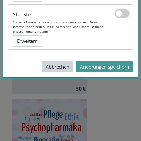
Statistik
Statistik
Statistik Cookies erfassen Informationen anonym. Diese
Statistik Cookies erfassen Informationen anonym. Diese
Informationen helfen uns zu verstehen, wie unsere Besucher
Informationen helfen uns zu verstehen, wie unsere Besucher
Unternehmen im Wandel
unsere Website nutzen.
unsere Website nutzen.
Erweitern
Erweitern
Dauer:
6 Monate Zugriff
Autor/in:
Sabine Wojcieszak
Abbrechen
Abbrechen
Änderungen speichern
Änderungen speichern
Sprache:
German
30 €