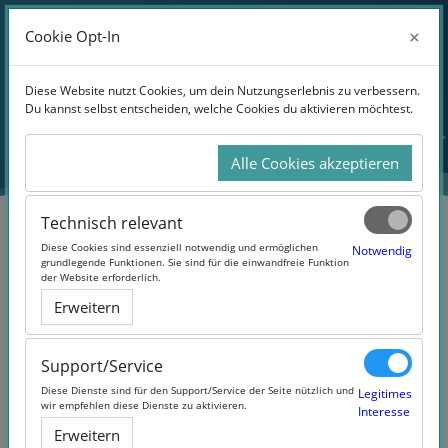
Anmelden
×
×
Cookie Opt-In
Cookie Opt-In
Website-Übersicht
Zum Hauptinhalt
Diese Website nutzt Cookies, um dein Nutzungserlebnis zu verbessern.
Diese Website nutzt Cookies, um dein Nutzungserlebnis zu verbessern.
Du kannst selbst entscheiden, welche Cookies du aktivieren möchtest.
Du kannst selbst entscheiden, welche Cookies du aktivieren möchtest.
Alle Cookies akzeptieren
Alle Cookies akzeptieren
Technisch relevant
Technisch relevant
Diese Cookies sind essenziell notwendig und ermöglichen
Diese Cookies sind essenziell notwendig und ermöglichen
Notwendig
Notwendig
grundlegende Funktionen. Sie sind für die einwandfreie Funktion
grundlegende Funktionen. Sie sind für die einwandfreie Funktion
der Website erforderlich.
der Website erforderlich.
Agiles Projektmanagement
Erweitern
Erweitern
(#agiles_projektmanagement)
Support/Service
Support/Service
Diese Dienste sind für den Support/Service der Seite nützlich und
Diese Dienste sind für den Support/Service der Seite nützlich und
Legitimes
Legitimes
wir empfehlen diese Dienste zu aktivieren.
wir empfehlen diese Dienste zu aktivieren.
Interesse
Interesse
Erweitern
Erweitern