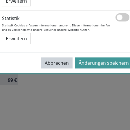
Erweitern
Erweitern
Statistik
Statistik
ement
Statistik Cookies erfassen Informationen anonym. Diese Informationen helfen
Statistik Cookies erfassen Informationen anonym. Diese Informationen helfen
uns zu verstehen, wie unsere Besucher unsere Website nutzen.
uns zu verstehen, wie unsere Besucher unsere Website nutzen.
Erweitern
Erweitern
ff
ußig
Abbrechen
Abbrechen
Änderungen speichern
Änderungen speichern
99 €