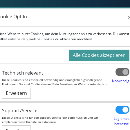
Weiterbildung
Studium
Für Unternehmen
ookie Opt-In
ookie Opt-In
iese Website nutzt Cookies, um dein Nutzungserlebnis zu verbessern. Du kannst
iese Website nutzt Cookies, um dein Nutzungserlebnis zu verbessern. Du kannst
elbst entscheiden, welche Cookies du aktivieren möchtest.
elbst entscheiden, welche Cookies du aktivieren möchtest.
Alle Cookies akzeptieren
Alle Cookies akzeptieren
Technisch relevant
Technisch relevant
Diese Cookies sind essenziell notwendig und ermöglichen grundlegende
Diese Cookies sind essenziell notwendig und ermöglichen grundlegende
Notwendig
Notwendig
Funktionen. Sie sind für die einwandfreie Funktion der Website erforderlich.
Funktionen. Sie sind für die einwandfreie Funktion der Website erforderlich.
Erweitern
Erweitern
Support/Service
Support/Service
Diese Dienste sind für den Support/Service der Seite nützlich und wir
Diese Dienste sind für den Support/Service der Seite nützlich und wir
Legitimes
Legitimes
empfehlen diese Dienste zu aktivieren.
empfehlen diese Dienste zu aktivieren.
Interesse
Interesse