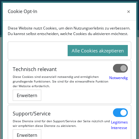
Zum Hauptinhalt
Anmelden
×
×
Cookie Opt-In
Cookie Opt-In
Website-Übersicht
Diese Website nutzt Cookies, um dein Nutzungserlebnis zu verbessern.
Diese Website nutzt Cookies, um dein Nutzungserlebnis zu verbessern.
Du kannst selbst entscheiden, welche Cookies du aktivieren möchtest.
Du kannst selbst entscheiden, welche Cookies du aktivieren möchtest.
Alle Cookies akzeptieren
Alle Cookies akzeptieren
Suchen
Technisch relevant
Technisch relevant
Diese Cookies sind essenziell notwendig und ermöglichen
Diese Cookies sind essenziell notwendig und ermöglichen
Notwendig
Notwendig
grundlegende Funktionen. Sie sind für die einwandfreie Funktion
grundlegende Funktionen. Sie sind für die einwandfreie Funktion
der Website erforderlich.
der Website erforderlich.
Erweitern
Erweitern
5 Products Found
Support/Service
Support/Service
Diese Dienste sind für den Support/Service der Seite nützlich und
Diese Dienste sind für den Support/Service der Seite nützlich und
Legitimes
Legitimes
wir empfehlen diese Dienste zu aktivieren.
wir empfehlen diese Dienste zu aktivieren.
Interesse
Interesse
Erweitern
Erweitern