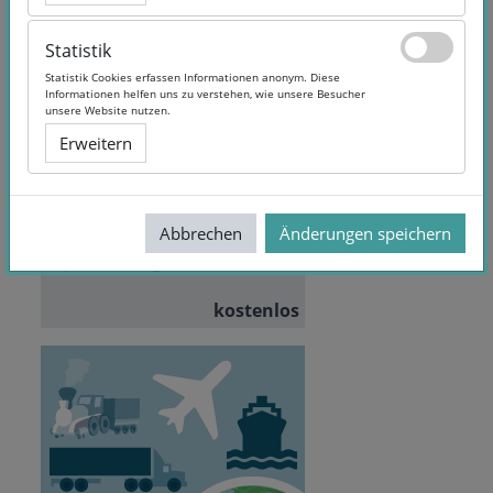
Statistik
Statistik
Statistik Cookies erfassen Informationen anonym. Diese
Statistik Cookies erfassen Informationen anonym. Diese
Informationen helfen uns zu verstehen, wie unsere Besucher
Informationen helfen uns zu verstehen, wie unsere Besucher
Scientific Project Work
unsere Website nutzen.
unsere Website nutzen.
Erweitern
Erweitern
Dozent/in:
Friedhelm
Mündemann
Abbrechen
Abbrechen
Änderungen speichern
Änderungen speichern
Teilnehmende:
47
Sprache:
English, German
kostenlos