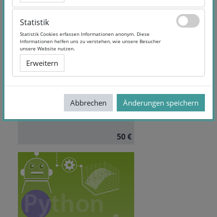
Statistik
Statistik
Statistik Cookies erfassen Informationen anonym. Diese
Statistik Cookies erfassen Informationen anonym. Diese
Informationen helfen uns zu verstehen, wie unsere Besucher
Informationen helfen uns zu verstehen, wie unsere Besucher
Datenanalyse und -
unsere Website nutzen.
unsere Website nutzen.
bewertung
Erweitern
Erweitern
Dauer:
6 Monate
Autor/in:
New 4.0 Akademie
Abbrechen
Abbrechen
Änderungen speichern
Änderungen speichern
Sprache:
German
50 €