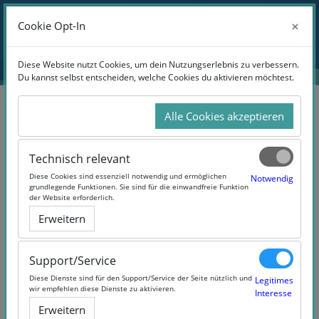
Zum Hauptinhalt
Anmelden
×
×
Cookie Opt-In
Cookie Opt-In
Website-Übersicht
Diese Website nutzt Cookies, um dein Nutzungserlebnis zu verbessern.
Diese Website nutzt Cookies, um dein Nutzungserlebnis zu verbessern.
Du kannst selbst entscheiden, welche Cookies du aktivieren möchtest.
Du kannst selbst entscheiden, welche Cookies du aktivieren möchtest.
Alle Cookies akzeptieren
Alle Cookies akzeptieren
Suchen
Technisch relevant
Technisch relevant
Diese Cookies sind essenziell notwendig und ermöglichen
Diese Cookies sind essenziell notwendig und ermöglichen
Notwendig
Notwendig
grundlegende Funktionen. Sie sind für die einwandfreie Funktion
grundlegende Funktionen. Sie sind für die einwandfreie Funktion
der Website erforderlich.
der Website erforderlich.
Erweitern
Erweitern
3 Products Found
Support/Service
Support/Service
Diese Dienste sind für den Support/Service der Seite nützlich und
Diese Dienste sind für den Support/Service der Seite nützlich und
Legitimes
Legitimes
wir empfehlen diese Dienste zu aktivieren.
wir empfehlen diese Dienste zu aktivieren.
Interesse
Interesse
Erweitern
Erweitern