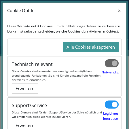
Anmelden
×
×
Cookie Opt-In
Cookie Opt-In
Website-Übersicht
Zum Hauptinhalt
Diese Website nutzt Cookies, um dein Nutzungserlebnis zu verbessern.
Diese Website nutzt Cookies, um dein Nutzungserlebnis zu verbessern.
Du kannst selbst entscheiden, welche Cookies du aktivieren möchtest.
Du kannst selbst entscheiden, welche Cookies du aktivieren möchtest.
Alle Cookies akzeptieren
Alle Cookies akzeptieren
Technisch relevant
Technisch relevant
Diese Cookies sind essenziell notwendig und ermöglichen
Diese Cookies sind essenziell notwendig und ermöglichen
Notwendig
Notwendig
grundlegende Funktionen. Sie sind für die einwandfreie Funktion
grundlegende Funktionen. Sie sind für die einwandfreie Funktion
der Website erforderlich.
der Website erforderlich.
Datenanalyse und -bewertung
Erweitern
Erweitern
Support/Service
Support/Service
Diese Dienste sind für den Support/Service der Seite nützlich und
Diese Dienste sind für den Support/Service der Seite nützlich und
Legitimes
Legitimes
wir empfehlen diese Dienste zu aktivieren.
wir empfehlen diese Dienste zu aktivieren.
Interesse
Interesse
Erweitern
Erweitern