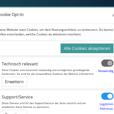
Weiterbildung
Studium
Für Unternehmen
ookie Opt-In
ookie Opt-In
iese Website nutzt Cookies, um dein Nutzungserlebnis zu verbessern. Du kannst
iese Website nutzt Cookies, um dein Nutzungserlebnis zu verbessern. Du kannst
elbst entscheiden, welche Cookies du aktivieren möchtest.
elbst entscheiden, welche Cookies du aktivieren möchtest.
Alle Cookies akzeptieren
Alle Cookies akzeptieren
Technisch relevant
Technisch relevant
Diese Cookies sind essenziell notwendig und ermöglichen grundlegende
Diese Cookies sind essenziell notwendig und ermöglichen grundlegende
Notwendig
Notwendig
Funktionen. Sie sind für die einwandfreie Funktion der Website erforderlich.
Funktionen. Sie sind für die einwandfreie Funktion der Website erforderlich.
Erweitern
Erweitern
Support/Service
Support/Service
Diese Dienste sind für den Support/Service der Seite nützlich und wir
Diese Dienste sind für den Support/Service der Seite nützlich und wir
Legitimes
Legitimes
empfehlen diese Dienste zu aktivieren.
empfehlen diese Dienste zu aktivieren.
Interesse
Interesse