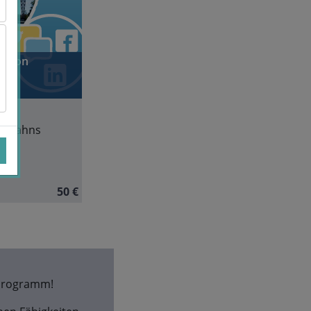
ration
te
ar Jahns
man
50 €
sprogramm!