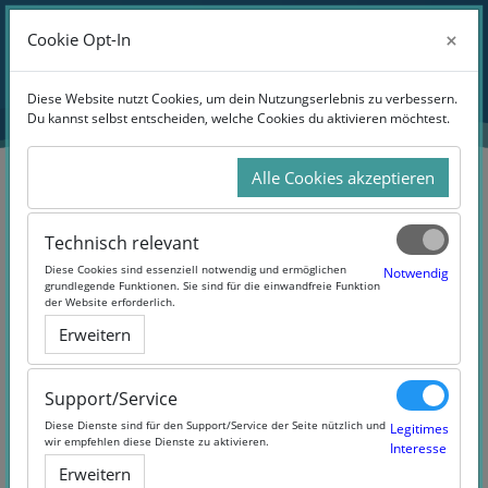
Zum Hauptinhalt
Anmelden
×
×
Cookie Opt-In
Cookie Opt-In
Website-Übersicht
Diese Website nutzt Cookies, um dein Nutzungserlebnis zu verbessern.
Diese Website nutzt Cookies, um dein Nutzungserlebnis zu verbessern.
Du kannst selbst entscheiden, welche Cookies du aktivieren möchtest.
Du kannst selbst entscheiden, welche Cookies du aktivieren möchtest.
Alle Cookies akzeptieren
Alle Cookies akzeptieren
oncampus Showroom 2.0
Technisch relevant
Technisch relevant
Diese Cookies sind essenziell notwendig und ermöglichen
Diese Cookies sind essenziell notwendig und ermöglichen
Notwendig
Notwendig
grundlegende Funktionen. Sie sind für die einwandfreie Funktion
grundlegende Funktionen. Sie sind für die einwandfreie Funktion
der Website erforderlich.
der Website erforderlich.
Erweitern
Erweitern
Kursinhalt
Neuigkeiten
Diskussionsforum
Support/Service
Support/Service
Abzeichen
Forenliste
Diese Dienste sind für den Support/Service der Seite nützlich und
Diese Dienste sind für den Support/Service der Seite nützlich und
Legitimes
Legitimes
wir empfehlen diese Dienste zu aktivieren.
wir empfehlen diese Dienste zu aktivieren.
Interesse
Interesse
Erweitern
Erweitern