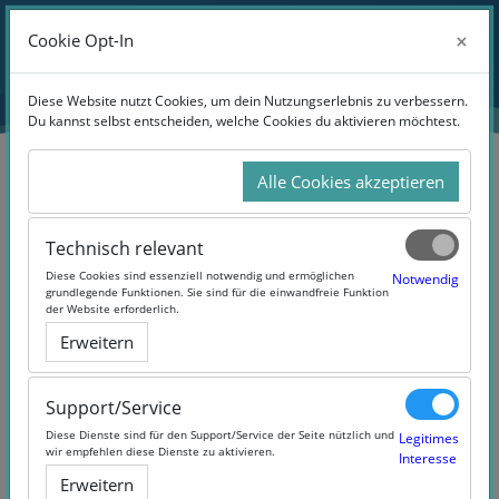
Zum Hauptinhalt
Anmelden
×
×
Cookie Opt-In
Cookie Opt-In
Website-Übersicht
Diese Website nutzt Cookies, um dein Nutzungserlebnis zu verbessern.
Diese Website nutzt Cookies, um dein Nutzungserlebnis zu verbessern.
Du kannst selbst entscheiden, welche Cookies du aktivieren möchtest.
Du kannst selbst entscheiden, welche Cookies du aktivieren möchtest.
Alle Cookies akzeptieren
Alle Cookies akzeptieren
Suchen
Technisch relevant
Technisch relevant
Diese Cookies sind essenziell notwendig und ermöglichen
Diese Cookies sind essenziell notwendig und ermöglichen
Notwendig
Notwendig
grundlegende Funktionen. Sie sind für die einwandfreie Funktion
grundlegende Funktionen. Sie sind für die einwandfreie Funktion
der Website erforderlich.
der Website erforderlich.
Erweitern
Erweitern
1 Products Found
Support/Service
Support/Service
Diese Dienste sind für den Support/Service der Seite nützlich und
Diese Dienste sind für den Support/Service der Seite nützlich und
Legitimes
Legitimes
wir empfehlen diese Dienste zu aktivieren.
wir empfehlen diese Dienste zu aktivieren.
Interesse
Interesse
Erweitern
Erweitern