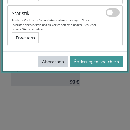
Statistik
Statistik
Statistik Cookies erfassen Informationen anonym. Diese
Statistik Cookies erfassen Informationen anonym. Diese
Informationen helfen uns zu verstehen, wie unsere Besucher
Informationen helfen uns zu verstehen, wie unsere Besucher
Juristisches Baumanagement
unsere Website nutzen.
unsere Website nutzen.
Erweitern
Erweitern
Dauer:
6 Monate
Autor/in:
Prof. Dr. jur. Hans-
Abbrechen
Abbrechen
Änderungen speichern
Änderungen speichern
Peter Donoth
Sprache:
German
90 €