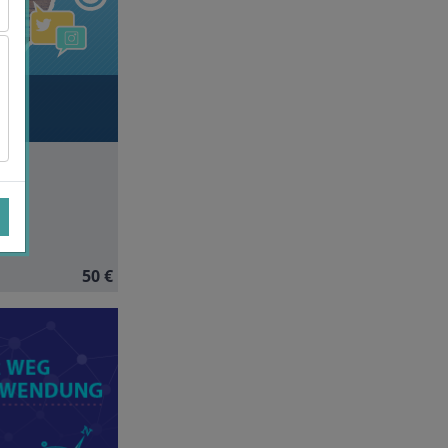
ng
te
man
50 €