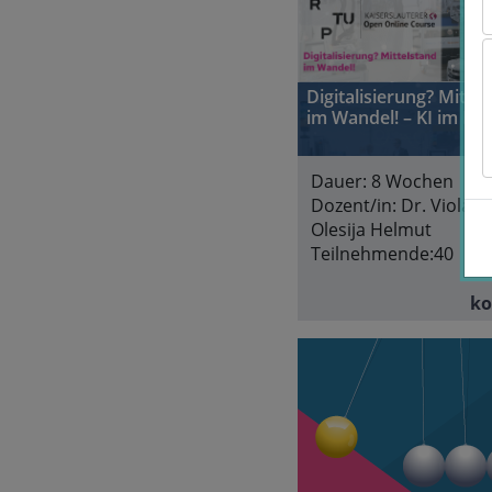
Digitalisierung? Mitte
im Wandel! – KI im Fo
Dauer:
8 Wochen
Dozent/in:
Dr. Viola H
Olesija Helmut
Teilnehmende:
40
ko