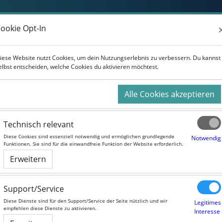
Weiterbildung
Studium
Für Unternehmen
ookie Opt-In
ookie Opt-In
iese Website nutzt Cookies, um dein Nutzungserlebnis zu verbessern. Du kannst
iese Website nutzt Cookies, um dein Nutzungserlebnis zu verbessern. Du kannst
elbst entscheiden, welche Cookies du aktivieren möchtest.
elbst entscheiden, welche Cookies du aktivieren möchtest.
Alle Cookies akzeptieren
Alle Cookies akzeptieren
Technisch relevant
Technisch relevant
Diese Cookies sind essenziell notwendig und ermöglichen grundlegende
Diese Cookies sind essenziell notwendig und ermöglichen grundlegende
Notwendig
Notwendig
Funktionen. Sie sind für die einwandfreie Funktion der Website erforderlich.
Funktionen. Sie sind für die einwandfreie Funktion der Website erforderlich.
Erweitern
Erweitern
Support/Service
Support/Service
Diese Dienste sind für den Support/Service der Seite nützlich und wir
Diese Dienste sind für den Support/Service der Seite nützlich und wir
Legitimes
Legitimes
empfehlen diese Dienste zu aktivieren.
empfehlen diese Dienste zu aktivieren.
Interesse
Interesse