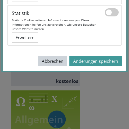
Statistik
Statistik
Statistik Cookies erfassen Informationen anonym. Diese
Statistik Cookies erfassen Informationen anonym. Diese
Informationen helfen uns zu verstehen, wie unsere Besucher
Informationen helfen uns zu verstehen, wie unsere Besucher
Understanding EU Policy-
unsere Website nutzen.
unsere Website nutzen.
Making: The Case of the
Erweitern
Erweitern
European Migration and
Asylum Policy
Dozent/in:
Prof. Dr. Daniel
Göler
Abbrechen
Abbrechen
Änderungen speichern
Änderungen speichern
Sprache:
English
kostenlos