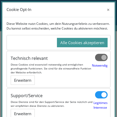
Zum Hauptinhalt
Anmelden
×
×
Cookie Opt-In
Cookie Opt-In
Website-Übersicht
Diese Website nutzt Cookies, um dein Nutzungserlebnis zu verbessern.
Diese Website nutzt Cookies, um dein Nutzungserlebnis zu verbessern.
Du kannst selbst entscheiden, welche Cookies du aktivieren möchtest.
Du kannst selbst entscheiden, welche Cookies du aktivieren möchtest.
Alle Cookies akzeptieren
Alle Cookies akzeptieren
Suchen
Technisch relevant
Technisch relevant
Diese Cookies sind essenziell notwendig und ermöglichen
Diese Cookies sind essenziell notwendig und ermöglichen
Notwendig
Notwendig
grundlegende Funktionen. Sie sind für die einwandfreie Funktion
grundlegende Funktionen. Sie sind für die einwandfreie Funktion
der Website erforderlich.
der Website erforderlich.
Erweitern
Erweitern
10 Products Found
Support/Service
Support/Service
Diese Dienste sind für den Support/Service der Seite nützlich und
Diese Dienste sind für den Support/Service der Seite nützlich und
Legitimes
Legitimes
wir empfehlen diese Dienste zu aktivieren.
wir empfehlen diese Dienste zu aktivieren.
Interesse
Interesse
Erweitern
Erweitern