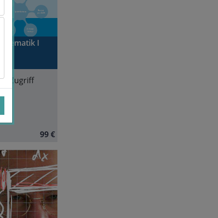
thematik I
e Zugriff
man
99 €