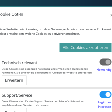
Weiterbildung
Studium
Für Unternehmen
ookie Opt-In
ookie Opt-In
iese Website nutzt Cookies, um dein Nutzungserlebnis zu verbessern. Du kannst
iese Website nutzt Cookies, um dein Nutzungserlebnis zu verbessern. Du kannst
elbst entscheiden, welche Cookies du aktivieren möchtest.
elbst entscheiden, welche Cookies du aktivieren möchtest.
Alle Cookies akzeptieren
Alle Cookies akzeptieren
Technisch relevant
Technisch relevant
Diese Cookies sind essenziell notwendig und ermöglichen grundlegende
Diese Cookies sind essenziell notwendig und ermöglichen grundlegende
Notwendig
Notwendig
Funktionen. Sie sind für die einwandfreie Funktion der Website erforderlich.
Funktionen. Sie sind für die einwandfreie Funktion der Website erforderlich.
Erweitern
Erweitern
Support/Service
Support/Service
Diese Dienste sind für den Support/Service der Seite nützlich und wir
Diese Dienste sind für den Support/Service der Seite nützlich und wir
Legitimes
Legitimes
empfehlen diese Dienste zu aktivieren.
empfehlen diese Dienste zu aktivieren.
Interesse
Interesse