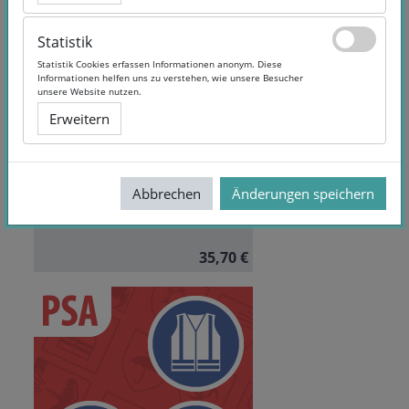
Statistik
Statistik
Statistik Cookies erfassen Informationen anonym. Diese
Statistik Cookies erfassen Informationen anonym. Diese
Informationen helfen uns zu verstehen, wie unsere Besucher
Informationen helfen uns zu verstehen, wie unsere Besucher
Organisation des
unsere Website nutzen.
unsere Website nutzen.
Arbeitsschutzes in
Erweitern
Erweitern
lebensmittelverarbeitenden
Betrieben
Dauer:
8 Wochen Zugriff
Sprache:
German
Abbrechen
Abbrechen
Änderungen speichern
Änderungen speichern
35,70 €