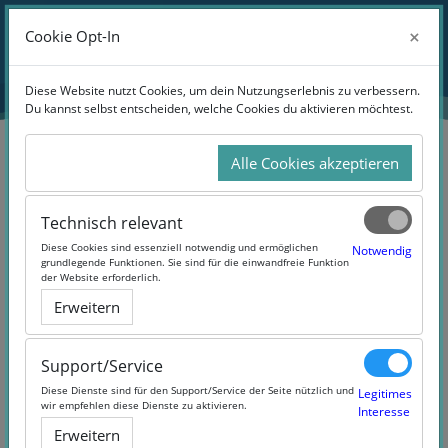
Zum Hauptinhalt
Anmelden
×
×
Cookie Opt-In
Cookie Opt-In
Website-Übersicht
Diese Website nutzt Cookies, um dein Nutzungserlebnis zu verbessern.
Diese Website nutzt Cookies, um dein Nutzungserlebnis zu verbessern.
Du kannst selbst entscheiden, welche Cookies du aktivieren möchtest.
Du kannst selbst entscheiden, welche Cookies du aktivieren möchtest.
Alle Cookies akzeptieren
Alle Cookies akzeptieren
Suchen
Technisch relevant
Technisch relevant
Diese Cookies sind essenziell notwendig und ermöglichen
Diese Cookies sind essenziell notwendig und ermöglichen
Notwendig
Notwendig
grundlegende Funktionen. Sie sind für die einwandfreie Funktion
grundlegende Funktionen. Sie sind für die einwandfreie Funktion
der Website erforderlich.
der Website erforderlich.
Erweitern
Erweitern
6 Products Found
Support/Service
Support/Service
Diese Dienste sind für den Support/Service der Seite nützlich und
Diese Dienste sind für den Support/Service der Seite nützlich und
Legitimes
Legitimes
wir empfehlen diese Dienste zu aktivieren.
wir empfehlen diese Dienste zu aktivieren.
Interesse
Interesse
Erweitern
Erweitern