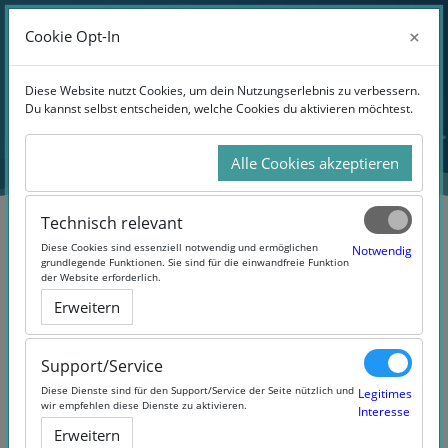
Anmelden
×
×
Cookie Opt-In
Cookie Opt-In
Website-Übersicht
Zum Hauptinhalt
Diese Website nutzt Cookies, um dein Nutzungserlebnis zu verbessern.
Diese Website nutzt Cookies, um dein Nutzungserlebnis zu verbessern.
Du kannst selbst entscheiden, welche Cookies du aktivieren möchtest.
Du kannst selbst entscheiden, welche Cookies du aktivieren möchtest.
Alle Cookies akzeptieren
Alle Cookies akzeptieren
Technisch relevant
Technisch relevant
Diese Cookies sind essenziell notwendig und ermöglichen
Diese Cookies sind essenziell notwendig und ermöglichen
Notwendig
Notwendig
grundlegende Funktionen. Sie sind für die einwandfreie Funktion
grundlegende Funktionen. Sie sind für die einwandfreie Funktion
der Website erforderlich.
der Website erforderlich.
Projektmanagement (Online-
Erweitern
Erweitern
Kurs) (#Projektmanagement)
Support/Service
Support/Service
Diese Dienste sind für den Support/Service der Seite nützlich und
Diese Dienste sind für den Support/Service der Seite nützlich und
Legitimes
Legitimes
wir empfehlen diese Dienste zu aktivieren.
wir empfehlen diese Dienste zu aktivieren.
Interesse
Interesse
Erweitern
Erweitern