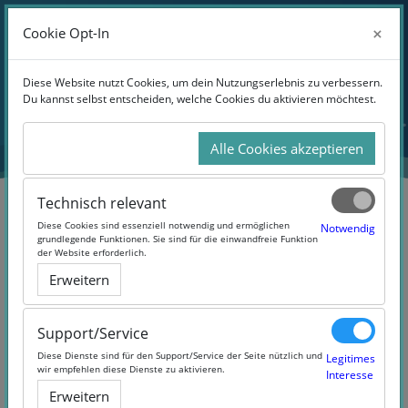
Anmelden
×
×
Cookie Opt-In
Cookie Opt-In
Website-Übersicht
Zum Hauptinhalt
Diese Website nutzt Cookies, um dein Nutzungserlebnis zu verbessern.
Diese Website nutzt Cookies, um dein Nutzungserlebnis zu verbessern.
Du kannst selbst entscheiden, welche Cookies du aktivieren möchtest.
Du kannst selbst entscheiden, welche Cookies du aktivieren möchtest.
Alle Cookies akzeptieren
Alle Cookies akzeptieren
Technisch relevant
Technisch relevant
Diese Cookies sind essenziell notwendig und ermöglichen
Diese Cookies sind essenziell notwendig und ermöglichen
Notwendig
Notwendig
grundlegende Funktionen. Sie sind für die einwandfreie Funktion
grundlegende Funktionen. Sie sind für die einwandfreie Funktion
der Website erforderlich.
der Website erforderlich.
Soziale Kompetenz Online-Kurs
Erweitern
Erweitern
Support/Service
Support/Service
Diese Dienste sind für den Support/Service der Seite nützlich und
Diese Dienste sind für den Support/Service der Seite nützlich und
Legitimes
Legitimes
wir empfehlen diese Dienste zu aktivieren.
wir empfehlen diese Dienste zu aktivieren.
Interesse
Interesse
Erweitern
Erweitern