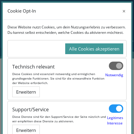
Anmelden
×
×
Cookie Opt-In
Cookie Opt-In
Website-Übersicht
Zum Hauptinhalt
Diese Website nutzt Cookies, um dein Nutzungserlebnis zu verbessern.
Diese Website nutzt Cookies, um dein Nutzungserlebnis zu verbessern.
Du kannst selbst entscheiden, welche Cookies du aktivieren möchtest.
Du kannst selbst entscheiden, welche Cookies du aktivieren möchtest.
Alle Cookies akzeptieren
Alle Cookies akzeptieren
Technisch relevant
Technisch relevant
Diese Cookies sind essenziell notwendig und ermöglichen
Diese Cookies sind essenziell notwendig und ermöglichen
Notwendig
Notwendig
grundlegende Funktionen. Sie sind für die einwandfreie Funktion
grundlegende Funktionen. Sie sind für die einwandfreie Funktion
der Website erforderlich.
der Website erforderlich.
Mit den Bienen leben
Erweitern
Erweitern
(#beeMOOC)
Support/Service
Support/Service
Diese Dienste sind für den Support/Service der Seite nützlich und
Diese Dienste sind für den Support/Service der Seite nützlich und
Legitimes
Legitimes
wir empfehlen diese Dienste zu aktivieren.
wir empfehlen diese Dienste zu aktivieren.
Interesse
Interesse
Erweitern
Erweitern