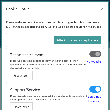
Anmelden
×
×
Cookie Opt-In
Cookie Opt-In
Website-Übersicht
Zum Hauptinhalt
Diese Website nutzt Cookies, um dein Nutzungserlebnis zu verbessern.
Diese Website nutzt Cookies, um dein Nutzungserlebnis zu verbessern.
Du kannst selbst entscheiden, welche Cookies du aktivieren möchtest.
Du kannst selbst entscheiden, welche Cookies du aktivieren möchtest.
Alle Cookies akzeptieren
Alle Cookies akzeptieren
Technisch relevant
Technisch relevant
Diese Cookies sind essenziell notwendig und ermöglichen
Diese Cookies sind essenziell notwendig und ermöglichen
Notwendig
Notwendig
grundlegende Funktionen. Sie sind für die einwandfreie Funktion
grundlegende Funktionen. Sie sind für die einwandfreie Funktion
der Website erforderlich.
der Website erforderlich.
Mit den Bienen leben
Erweitern
Erweitern
(#beeMOOC)
Support/Service
Support/Service
Diese Dienste sind für den Support/Service der Seite nützlich und
Diese Dienste sind für den Support/Service der Seite nützlich und
Legitimes
Legitimes
wir empfehlen diese Dienste zu aktivieren.
wir empfehlen diese Dienste zu aktivieren.
Interesse
Interesse
Erweitern
Erweitern