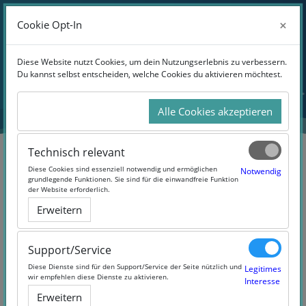
Anmelden
×
×
Cookie Opt-In
Cookie Opt-In
Website-Übersicht
Zum Hauptinhalt
Diese Website nutzt Cookies, um dein Nutzungserlebnis zu verbessern.
Diese Website nutzt Cookies, um dein Nutzungserlebnis zu verbessern.
Du kannst selbst entscheiden, welche Cookies du aktivieren möchtest.
Du kannst selbst entscheiden, welche Cookies du aktivieren möchtest.
Alle Cookies akzeptieren
Alle Cookies akzeptieren
Technisch relevant
Technisch relevant
Diese Cookies sind essenziell notwendig und ermöglichen
Diese Cookies sind essenziell notwendig und ermöglichen
Notwendig
Notwendig
grundlegende Funktionen. Sie sind für die einwandfreie Funktion
grundlegende Funktionen. Sie sind für die einwandfreie Funktion
der Website erforderlich.
der Website erforderlich.
Bienen und Imkerei MOOC
Erweitern
Erweitern
(#biMOOC)
Support/Service
Support/Service
Diese Dienste sind für den Support/Service der Seite nützlich und
Diese Dienste sind für den Support/Service der Seite nützlich und
Legitimes
Legitimes
wir empfehlen diese Dienste zu aktivieren.
wir empfehlen diese Dienste zu aktivieren.
Interesse
Interesse
Erweitern
Erweitern