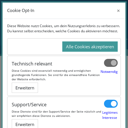
Anmelden
×
×
Cookie Opt-In
Cookie Opt-In
Website-Übersicht
Zum Hauptinhalt
Diese Website nutzt Cookies, um dein Nutzungserlebnis zu verbessern.
Diese Website nutzt Cookies, um dein Nutzungserlebnis zu verbessern.
Du kannst selbst entscheiden, welche Cookies du aktivieren möchtest.
Du kannst selbst entscheiden, welche Cookies du aktivieren möchtest.
Alle Cookies akzeptieren
Alle Cookies akzeptieren
Technisch relevant
Technisch relevant
Diese Cookies sind essenziell notwendig und ermöglichen
Diese Cookies sind essenziell notwendig und ermöglichen
Notwendig
Notwendig
grundlegende Funktionen. Sie sind für die einwandfreie Funktion
grundlegende Funktionen. Sie sind für die einwandfreie Funktion
der Website erforderlich.
der Website erforderlich.
Arbeitspsychologie
Erweitern
Erweitern
(#MOOCArbeitspsychologie)
Support/Service
Support/Service
Diese Dienste sind für den Support/Service der Seite nützlich und
Diese Dienste sind für den Support/Service der Seite nützlich und
Legitimes
Legitimes
wir empfehlen diese Dienste zu aktivieren.
wir empfehlen diese Dienste zu aktivieren.
Interesse
Interesse
Erweitern
Erweitern