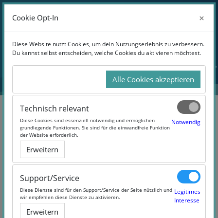
Anmelden
×
×
Cookie Opt-In
Cookie Opt-In
Website-Übersicht
Zum Hauptinhalt
Diese Website nutzt Cookies, um dein Nutzungserlebnis zu verbessern.
Diese Website nutzt Cookies, um dein Nutzungserlebnis zu verbessern.
Du kannst selbst entscheiden, welche Cookies du aktivieren möchtest.
Du kannst selbst entscheiden, welche Cookies du aktivieren möchtest.
Alle Cookies akzeptieren
Alle Cookies akzeptieren
Technisch relevant
Technisch relevant
Diese Cookies sind essenziell notwendig und ermöglichen
Diese Cookies sind essenziell notwendig und ermöglichen
Notwendig
Notwendig
grundlegende Funktionen. Sie sind für die einwandfreie Funktion
grundlegende Funktionen. Sie sind für die einwandfreie Funktion
der Website erforderlich.
der Website erforderlich.
Digital Storydesign (#TBeC-
Erweitern
Erweitern
Storydesign)
Support/Service
Support/Service
Diese Dienste sind für den Support/Service der Seite nützlich und
Diese Dienste sind für den Support/Service der Seite nützlich und
Legitimes
Legitimes
wir empfehlen diese Dienste zu aktivieren.
wir empfehlen diese Dienste zu aktivieren.
Interesse
Interesse
Erweitern
Erweitern