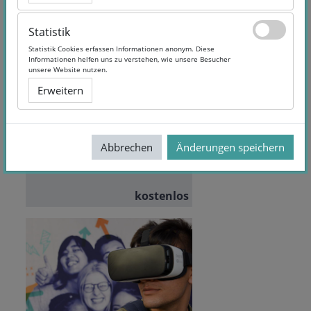
Statistik
Statistik
Statistik Cookies erfassen Informationen anonym. Diese
Statistik Cookies erfassen Informationen anonym. Diese
Informationen helfen uns zu verstehen, wie unsere Besucher
Informationen helfen uns zu verstehen, wie unsere Besucher
Making & Coding
unsere Website nutzen.
unsere Website nutzen.
Erweitern
Erweitern
Dauer:
3 Wochen
Dozent/in:
DKJS & KF
Abbrechen
Abbrechen
Änderungen speichern
Änderungen speichern
Education
Teilnehmende:
101
kostenlos