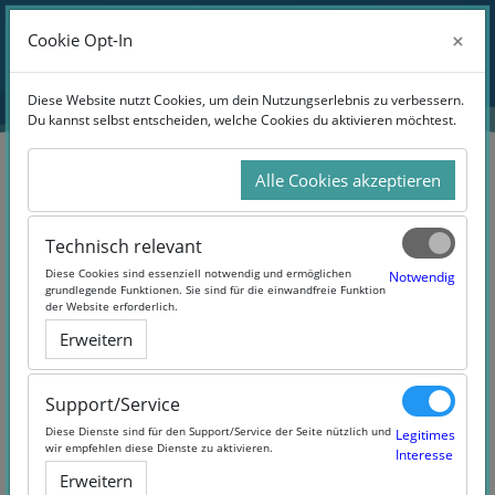
Zum Hauptinhalt
Anmelden
×
×
Cookie Opt-In
Cookie Opt-In
Website-Übersicht
Diese Website nutzt Cookies, um dein Nutzungserlebnis zu verbessern.
Diese Website nutzt Cookies, um dein Nutzungserlebnis zu verbessern.
Du kannst selbst entscheiden, welche Cookies du aktivieren möchtest.
Du kannst selbst entscheiden, welche Cookies du aktivieren möchtest.
Alle Cookies akzeptieren
Alle Cookies akzeptieren
Suchen
Technisch relevant
Technisch relevant
Diese Cookies sind essenziell notwendig und ermöglichen
Diese Cookies sind essenziell notwendig und ermöglichen
Notwendig
Notwendig
grundlegende Funktionen. Sie sind für die einwandfreie Funktion
grundlegende Funktionen. Sie sind für die einwandfreie Funktion
der Website erforderlich.
der Website erforderlich.
Erweitern
Erweitern
3 Products Found
Support/Service
Support/Service
Diese Dienste sind für den Support/Service der Seite nützlich und
Diese Dienste sind für den Support/Service der Seite nützlich und
Legitimes
Legitimes
wir empfehlen diese Dienste zu aktivieren.
wir empfehlen diese Dienste zu aktivieren.
Interesse
Interesse
Erweitern
Erweitern