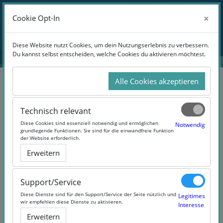
Zum Hauptinhalt
Anmelden
×
×
Cookie Opt-In
Cookie Opt-In
Website-Übersicht
Diese Website nutzt Cookies, um dein Nutzungserlebnis zu verbessern.
Diese Website nutzt Cookies, um dein Nutzungserlebnis zu verbessern.
Du kannst selbst entscheiden, welche Cookies du aktivieren möchtest.
Du kannst selbst entscheiden, welche Cookies du aktivieren möchtest.
Alle Cookies akzeptieren
Alle Cookies akzeptieren
oc_showroom_2
Soziales Forum
Technisch relevant
Technisch relevant
Diese Cookies sind essenziell notwendig und ermöglichen
Diese Cookies sind essenziell notwendig und ermöglichen
Notwendig
Notwendig
grundlegende Funktionen. Sie sind für die einwandfreie Funktion
grundlegende Funktionen. Sie sind für die einwandfreie Funktion
Soziales Forum
der Website erforderlich.
der Website erforderlich.
Erweitern
Erweitern
Abschlussbedingungen
Support/Service
Support/Service
Offenes Forum ohne Themeneinschränkung
Diese Dienste sind für den Support/Service der Seite nützlich und
Diese Dienste sind für den Support/Service der Seite nützlich und
Legitimes
Legitimes
wir empfehlen diese Dienste zu aktivieren.
wir empfehlen diese Dienste zu aktivieren.
Interesse
Interesse
Foren durchsuchen
Erweitern
Erweitern