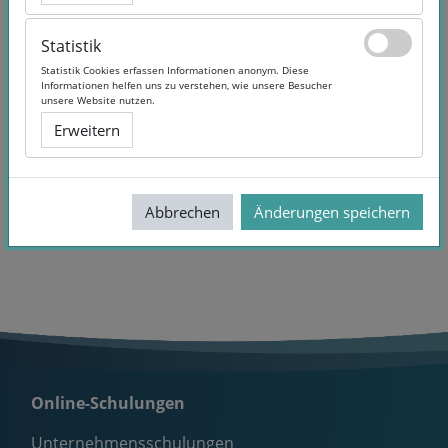
Foren durchsuchen
Statistik
Statistik
Neues Thema hinzufügen
Statistik Cookies erfassen Informationen anonym. Diese
Statistik Cookies erfassen Informationen anonym. Diese
Informationen helfen uns zu verstehen, wie unsere Besucher
Informationen helfen uns zu verstehen, wie unsere Besucher
unsere Website nutzen.
unsere Website nutzen.
Erweitern
Erweitern
Bisher gibt es keine Themen im Forum.
Abbrechen
Abbrechen
Änderungen speichern
Änderungen speichern
Online-Schulungen
Unternehmensschulungen