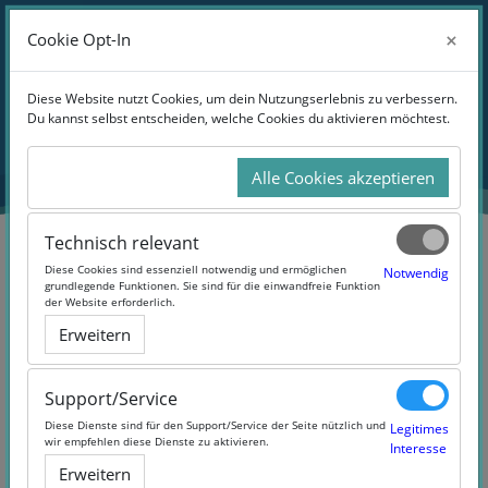
Zum Hauptinhalt
Anmelden
×
×
Cookie Opt-In
Cookie Opt-In
Website-Übersicht
Blöcke
Diese Website nutzt Cookies, um dein Nutzungserlebnis zu verbessern.
Diese Website nutzt Cookies, um dein Nutzungserlebnis zu verbessern.
Du kannst selbst entscheiden, welche Cookies du aktivieren möchtest.
Du kannst selbst entscheiden, welche Cookies du aktivieren möchtest.
Übersicht
aller Kurse
Alle Cookies akzeptieren
Alle Cookies akzeptieren
Technisch relevant
Technisch relevant
Blöcke
Diese Cookies sind essenziell notwendig und ermöglichen
Diese Cookies sind essenziell notwendig und ermöglichen
Notwendig
Notwendig
grundlegende Funktionen. Sie sind für die einwandfreie Funktion
grundlegende Funktionen. Sie sind für die einwandfreie Funktion
der Website erforderlich.
der Website erforderlich.
Erweitern
Erweitern
Support/Service
Support/Service
Diese Dienste sind für den Support/Service der Seite nützlich und
Diese Dienste sind für den Support/Service der Seite nützlich und
Legitimes
Legitimes
wir empfehlen diese Dienste zu aktivieren.
wir empfehlen diese Dienste zu aktivieren.
Interesse
Interesse
Erweitern
Erweitern