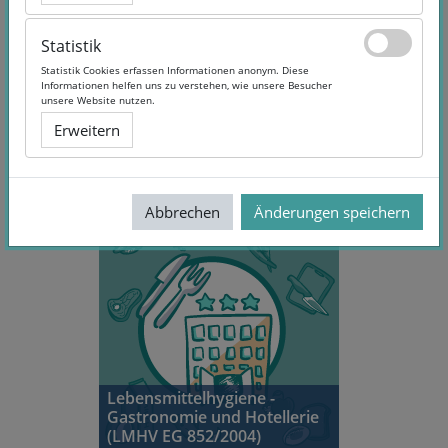
Statistik
Statistik
Statistik Cookies erfassen Informationen anonym. Diese
Statistik Cookies erfassen Informationen anonym. Diese
Informationen helfen uns zu verstehen, wie unsere Besucher
Informationen helfen uns zu verstehen, wie unsere Besucher
unsere Website nutzen.
unsere Website nutzen.
Erweitern
Erweitern
Abbrechen
Abbrechen
Änderungen speichern
Änderungen speichern
Lebensmittelhygiene -
Gastronomie und Hotellerie
(LMHV EG 852/2004)