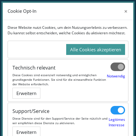
Zum Hauptinhalt
Anmelden
×
×
Cookie Opt-In
Cookie Opt-In
Website-Übersicht
Diese Website nutzt Cookies, um dein Nutzungserlebnis zu verbessern.
Diese Website nutzt Cookies, um dein Nutzungserlebnis zu verbessern.
Du kannst selbst entscheiden, welche Cookies du aktivieren möchtest.
Du kannst selbst entscheiden, welche Cookies du aktivieren möchtest.
Master Medieninformatik
Alle Cookies akzeptieren
Alle Cookies akzeptieren
Werde zum Digital Hero!
Technisch relevant
Technisch relevant
Diese Cookies sind essenziell notwendig und ermöglichen
Diese Cookies sind essenziell notwendig und ermöglichen
Notwendig
Notwendig
grundlegende Funktionen. Sie sind für die einwandfreie Funktion
grundlegende Funktionen. Sie sind für die einwandfreie Funktion
#Informatik
#Studium
#Master
#Medien
#VFH
der Website erforderlich.
der Website erforderlich.
Erweitern
Erweitern
Support/Service
Support/Service
Diese Dienste sind für den Support/Service der Seite nützlich und
Diese Dienste sind für den Support/Service der Seite nützlich und
Legitimes
Legitimes
wir empfehlen diese Dienste zu aktivieren.
wir empfehlen diese Dienste zu aktivieren.
Interesse
Interesse
Erweitern
Erweitern