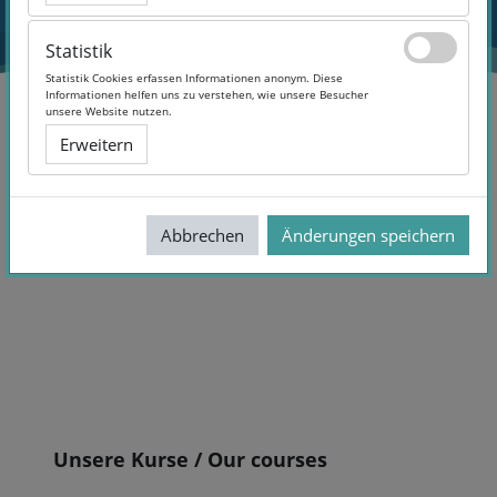
Statistik
Statistik
Statistik Cookies erfassen Informationen anonym. Diese
Statistik Cookies erfassen Informationen anonym. Diese
Informationen helfen uns zu verstehen, wie unsere Besucher
Informationen helfen uns zu verstehen, wie unsere Besucher
unsere Website nutzen.
unsere Website nutzen.
Erweitern
Erweitern
Integration_Übersicht
Allgemeines
Abbrechen
Abbrechen
Änderungen speichern
Änderungen speichern
Abschnittsübersicht
Blöcke
Unsere Kurse / Our courses