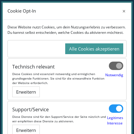
Zum Hauptinhalt
Anmelden
×
×
Cookie Opt-In
Cookie Opt-In
Website-Übersicht
Diese Website nutzt Cookies, um dein Nutzungserlebnis zu verbessern.
Diese Website nutzt Cookies, um dein Nutzungserlebnis zu verbessern.
Du kannst selbst entscheiden, welche Cookies du aktivieren möchtest.
Du kannst selbst entscheiden, welche Cookies du aktivieren möchtest.
integration@oncampus
Alle Cookies akzeptieren
Alle Cookies akzeptieren
Beste Voraussetzungen für Deinen Start in
Deutschland
Technisch relevant
Technisch relevant
Diese Cookies sind essenziell notwendig und ermöglichen
Diese Cookies sind essenziell notwendig und ermöglichen
Notwendig
Notwendig
grundlegende Funktionen. Sie sind für die einwandfreie Funktion
grundlegende Funktionen. Sie sind für die einwandfreie Funktion
#Integration
#refugeeswelcome
#kostenlos
der Website erforderlich.
der Website erforderlich.
Erweitern
Erweitern
Support/Service
Support/Service
Diese Dienste sind für den Support/Service der Seite nützlich und
Diese Dienste sind für den Support/Service der Seite nützlich und
Legitimes
Legitimes
wir empfehlen diese Dienste zu aktivieren.
wir empfehlen diese Dienste zu aktivieren.
Interesse
Interesse
Erweitern
Erweitern