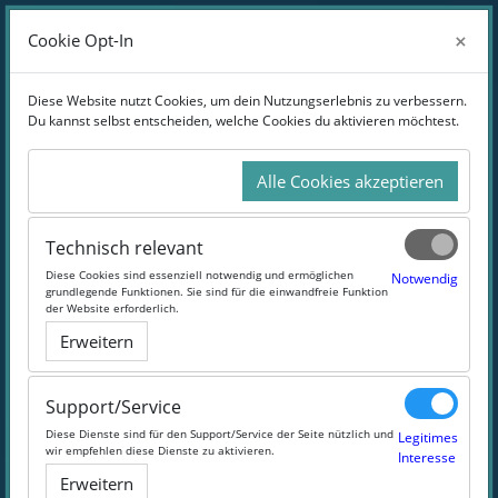
Zum Hauptinhalt
Anmelden
×
×
Cookie Opt-In
Cookie Opt-In
Website-Übersicht
Diese Website nutzt Cookies, um dein Nutzungserlebnis zu verbessern.
Diese Website nutzt Cookies, um dein Nutzungserlebnis zu verbessern.
Du kannst selbst entscheiden, welche Cookies du aktivieren möchtest.
Du kannst selbst entscheiden, welche Cookies du aktivieren möchtest.
Online-Weiterbildung im Bereich Tourismus
Alle Cookies akzeptieren
Alle Cookies akzeptieren
Volles Programm für Urlaubsfans
Technisch relevant
Technisch relevant
Diese Cookies sind essenziell notwendig und ermöglichen
Diese Cookies sind essenziell notwendig und ermöglichen
Notwendig
Notwendig
#Tourismus
#Länder
#Reisen
#Marketing
grundlegende Funktionen. Sie sind für die einwandfreie Funktion
grundlegende Funktionen. Sie sind für die einwandfreie Funktion
der Website erforderlich.
der Website erforderlich.
Erweitern
Erweitern
Support/Service
Support/Service
Diese Dienste sind für den Support/Service der Seite nützlich und
Diese Dienste sind für den Support/Service der Seite nützlich und
Legitimes
Legitimes
wir empfehlen diese Dienste zu aktivieren.
wir empfehlen diese Dienste zu aktivieren.
Interesse
Interesse
Erweitern
Erweitern