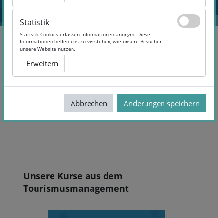
Statistik
Statistik
Statistik Cookies erfassen Informationen anonym. Diese
Statistik Cookies erfassen Informationen anonym. Diese
Informationen helfen uns zu verstehen, wie unsere Besucher
Informationen helfen uns zu verstehen, wie unsere Besucher
unsere Website nutzen.
unsere Website nutzen.
Erweitern
Erweitern
Tourismus
Topic 8
Abbrechen
Abbrechen
Änderungen speichern
Änderungen speichern
Abschnittsübersicht
Blöcke
Unsere Kurse aus dem
Tourismusmanagement