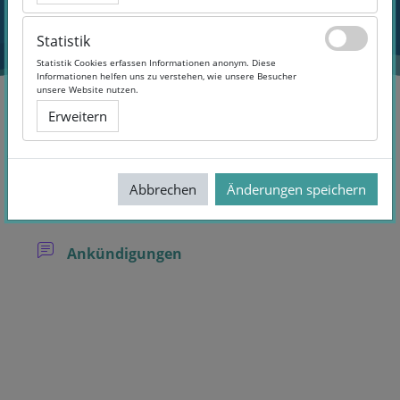
Statistik
Statistik
Statistik Cookies erfassen Informationen anonym. Diese
Statistik Cookies erfassen Informationen anonym. Diese
Informationen helfen uns zu verstehen, wie unsere Besucher
Informationen helfen uns zu verstehen, wie unsere Besucher
unsere Website nutzen.
unsere Website nutzen.
Erweitern
Erweitern
Arbeitssicherheit
Allgemeines
Abbrechen
Abbrechen
Änderungen speichern
Änderungen speichern
Abschnittsübersicht
Forum
Ankündigungen
Blöcke