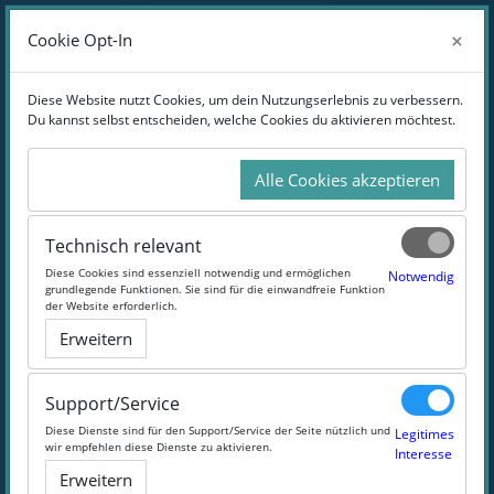
Zum Hauptinhalt
Anmelden
×
×
Cookie Opt-In
Cookie Opt-In
Website-Übersicht
Diese Website nutzt Cookies, um dein Nutzungserlebnis zu verbessern.
Diese Website nutzt Cookies, um dein Nutzungserlebnis zu verbessern.
Du kannst selbst entscheiden, welche Cookies du aktivieren möchtest.
Du kannst selbst entscheiden, welche Cookies du aktivieren möchtest.
Online-Weiterbildung Medizintechnik
und Life Sciences
Alle Cookies akzeptieren
Alle Cookies akzeptieren
Die geballte Medizinprodukte-Kompetenz
Technisch relevant
Technisch relevant
Diese Cookies sind essenziell notwendig und ermöglichen
Diese Cookies sind essenziell notwendig und ermöglichen
Notwendig
Notwendig
grundlegende Funktionen. Sie sind für die einwandfreie Funktion
grundlegende Funktionen. Sie sind für die einwandfreie Funktion
der Website erforderlich.
der Website erforderlich.
#Medizin
#Technik
#RAM
#Regulatory Affairs
Erweitern
Erweitern
Support/Service
Support/Service
Diese Dienste sind für den Support/Service der Seite nützlich und
Diese Dienste sind für den Support/Service der Seite nützlich und
Legitimes
Legitimes
wir empfehlen diese Dienste zu aktivieren.
wir empfehlen diese Dienste zu aktivieren.
Interesse
Interesse
Erweitern
Erweitern