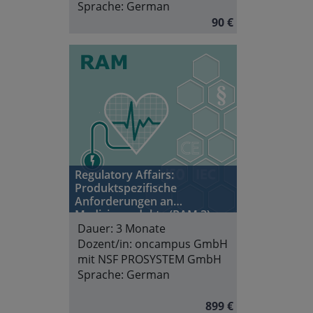
Sprache:
German
90 €
Regulatory Affairs:
Produktspezifische
Anforderungen an
Medizinprodukte (RAM 3) -
Stand 2025
Dauer:
3 Monate
Dozent/in:
oncampus GmbH
mit NSF PROSYSTEM GmbH
Sprache:
German
899 €