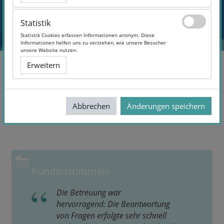
Statistik
Statistik
Statistik Cookies erfassen Informationen anonym. Diese
Statistik Cookies erfassen Informationen anonym. Diese
Informationen helfen uns zu verstehen, wie unsere Besucher
Informationen helfen uns zu verstehen, wie unsere Besucher
unsere Website nutzen.
unsere Website nutzen.
Erweitern
Erweitern
RAM
Topic 2
Abbrechen
Abbrechen
Änderungen speichern
Änderungen speichern
Abschnittsübersicht
Kundenstimmen
Die Betreuung war
hervorragend: Die Beantwortung
von Fragen erfolgte sehr schnell