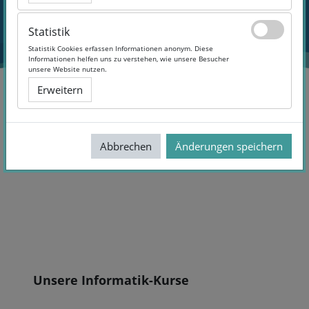
Statistik
Statistik
Statistik Cookies erfassen Informationen anonym. Diese
Statistik Cookies erfassen Informationen anonym. Diese
Informationen helfen uns zu verstehen, wie unsere Besucher
Informationen helfen uns zu verstehen, wie unsere Besucher
unsere Website nutzen.
unsere Website nutzen.
Erweitern
Erweitern
OWI
Topic 3
Abbrechen
Abbrechen
Änderungen speichern
Änderungen speichern
Abschnittsübersicht
Blöcke
Unsere Informatik-Kurse