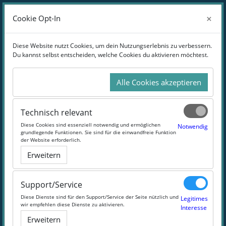
Zum Hauptinhalt
Anmelden
×
×
Cookie Opt-In
Cookie Opt-In
Website-Übersicht
Diese Website nutzt Cookies, um dein Nutzungserlebnis zu verbessern.
Diese Website nutzt Cookies, um dein Nutzungserlebnis zu verbessern.
Du kannst selbst entscheiden, welche Cookies du aktivieren möchtest.
Du kannst selbst entscheiden, welche Cookies du aktivieren möchtest.
Online-Weiterbildung im Bereich
Informatik:
Alle Cookies akzeptieren
Alle Cookies akzeptieren
Dein Erfolg ist vorprogrammiert
Technisch relevant
Technisch relevant
Diese Cookies sind essenziell notwendig und ermöglichen
Diese Cookies sind essenziell notwendig und ermöglichen
Notwendig
Notwendig
grundlegende Funktionen. Sie sind für die einwandfreie Funktion
grundlegende Funktionen. Sie sind für die einwandfreie Funktion
#Informatik
#IT-Recht
#IT
#Programmierung
der Website erforderlich.
der Website erforderlich.
Erweitern
Erweitern
Support/Service
Support/Service
Diese Dienste sind für den Support/Service der Seite nützlich und
Diese Dienste sind für den Support/Service der Seite nützlich und
Legitimes
Legitimes
wir empfehlen diese Dienste zu aktivieren.
wir empfehlen diese Dienste zu aktivieren.
Interesse
Interesse
Erweitern
Erweitern