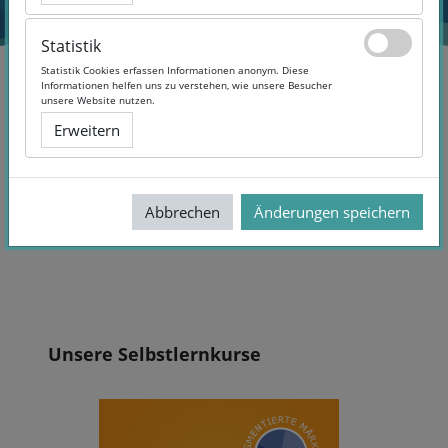
Statistik
Statistik
Statistik Cookies erfassen Informationen anonym. Diese
Statistik Cookies erfassen Informationen anonym. Diese
Informationen helfen uns zu verstehen, wie unsere Besucher
Informationen helfen uns zu verstehen, wie unsere Besucher
unsere Website nutzen.
unsere Website nutzen.
SLK
Topic 5
Erweitern
Erweitern
Abbrechen
Abbrechen
Änderungen speichern
Änderungen speichern
Abschnittsübersicht
Blöcke
Unsere Selbstlernkurse