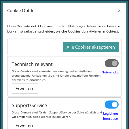
Zum Hauptinhalt
Anmelden
×
×
Cookie Opt-In
Cookie Opt-In
Website-Übersicht
Diese Website nutzt Cookies, um dein Nutzungserlebnis zu verbessern.
Diese Website nutzt Cookies, um dein Nutzungserlebnis zu verbessern.
Du kannst selbst entscheiden, welche Cookies du aktivieren möchtest.
Du kannst selbst entscheiden, welche Cookies du aktivieren möchtest.
Unsere Selbstlernkurse
Alle Cookies akzeptieren
Alle Cookies akzeptieren
Pimp Dein Wissen!
Technisch relevant
Technisch relevant
#Lernen
#Sparen
#Wissen
Diese Cookies sind essenziell notwendig und ermöglichen
Diese Cookies sind essenziell notwendig und ermöglichen
Notwendig
Notwendig
grundlegende Funktionen. Sie sind für die einwandfreie Funktion
grundlegende Funktionen. Sie sind für die einwandfreie Funktion
der Website erforderlich.
der Website erforderlich.
Erweitern
Erweitern
Support/Service
Support/Service
Diese Dienste sind für den Support/Service der Seite nützlich und
Diese Dienste sind für den Support/Service der Seite nützlich und
Legitimes
Legitimes
wir empfehlen diese Dienste zu aktivieren.
wir empfehlen diese Dienste zu aktivieren.
Interesse
Interesse
Erweitern
Erweitern