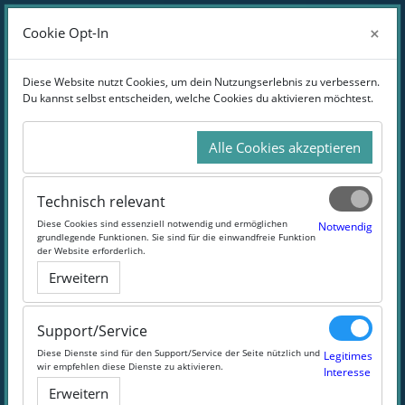
Zum Hauptinhalt
Anmelden
×
×
Cookie Opt-In
Cookie Opt-In
Website-Übersicht
Diese Website nutzt Cookies, um dein Nutzungserlebnis zu verbessern.
Diese Website nutzt Cookies, um dein Nutzungserlebnis zu verbessern.
Du kannst selbst entscheiden, welche Cookies du aktivieren möchtest.
Du kannst selbst entscheiden, welche Cookies du aktivieren möchtest.
StarterPACK - Entrepreneurial Skills
Alle Cookies akzeptieren
Alle Cookies akzeptieren
Moin, Moin und willkommen zu unserem StarterPACK-
Kursprogramm!
Technisch relevant
Technisch relevant
Hier findest du alle Online-Kurse, die deine
Diese Cookies sind essenziell notwendig und ermöglichen
Diese Cookies sind essenziell notwendig und ermöglichen
Notwendig
Notwendig
unternehmerischen Fähigkeiten perfektionieren.
grundlegende Funktionen. Sie sind für die einwandfreie Funktion
grundlegende Funktionen. Sie sind für die einwandfreie Funktion
Los geht's!
der Website erforderlich.
der Website erforderlich.
Erweitern
Erweitern
Support/Service
Support/Service
Diese Dienste sind für den Support/Service der Seite nützlich und
Diese Dienste sind für den Support/Service der Seite nützlich und
Legitimes
Legitimes
wir empfehlen diese Dienste zu aktivieren.
wir empfehlen diese Dienste zu aktivieren.
Interesse
Interesse
Erweitern
Erweitern