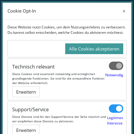
Zum Hauptinhalt
Anmelden
×
×
Cookie Opt-In
Cookie Opt-In
Website-Übersicht
Diese Website nutzt Cookies, um dein Nutzungserlebnis zu verbessern.
Diese Website nutzt Cookies, um dein Nutzungserlebnis zu verbessern.
Du kannst selbst entscheiden, welche Cookies du aktivieren möchtest.
Du kannst selbst entscheiden, welche Cookies du aktivieren möchtest.
Technische Fragen und Support!
Alle Cookies akzeptieren
Alle Cookies akzeptieren
Hier bekommst du die geballte Power von unserem
Support-Team!
Technisch relevant
Technisch relevant
Diese Cookies sind essenziell notwendig und ermöglichen
Diese Cookies sind essenziell notwendig und ermöglichen
Notwendig
Notwendig
grundlegende Funktionen. Sie sind für die einwandfreie Funktion
grundlegende Funktionen. Sie sind für die einwandfreie Funktion
#support
#team
#help
der Website erforderlich.
der Website erforderlich.
Erweitern
Erweitern
Support/Service
Support/Service
Diese Dienste sind für den Support/Service der Seite nützlich und
Diese Dienste sind für den Support/Service der Seite nützlich und
Legitimes
Legitimes
wir empfehlen diese Dienste zu aktivieren.
wir empfehlen diese Dienste zu aktivieren.
Interesse
Interesse
Erweitern
Erweitern