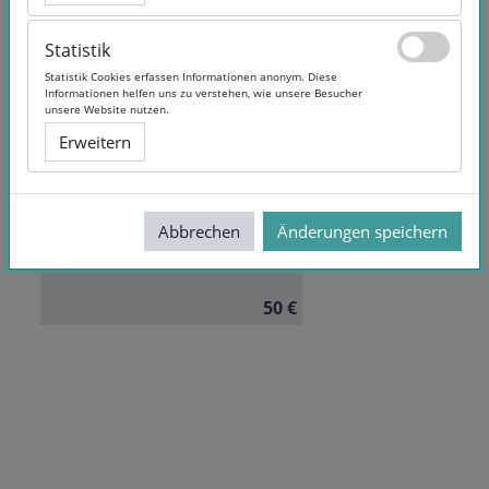
Statistik
Statistik
Statistik Cookies erfassen Informationen anonym. Diese
Statistik Cookies erfassen Informationen anonym. Diese
Informationen helfen uns zu verstehen, wie unsere Besucher
Informationen helfen uns zu verstehen, wie unsere Besucher
Wissenschaftliches Arbeiten
unsere Website nutzen.
unsere Website nutzen.
(Online-Kurs)
Erweitern
Erweitern
Dauer:
6 Monate Zugriff
Autor/in:
Dr. rer. pol.
Abbrechen
Abbrechen
Änderungen speichern
Änderungen speichern
Christine Brunn
Sprache:
German
50 €