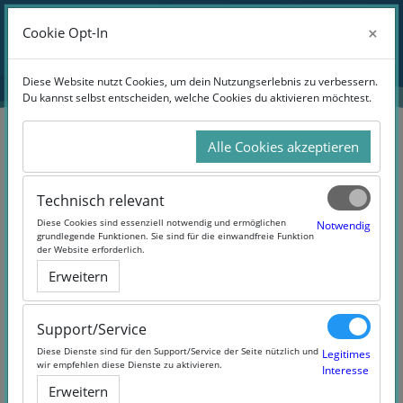
Zum Hauptinhalt
Anmelden
×
×
Cookie Opt-In
Cookie Opt-In
Website-Übersicht
Diese Website nutzt Cookies, um dein Nutzungserlebnis zu verbessern.
Diese Website nutzt Cookies, um dein Nutzungserlebnis zu verbessern.
Du kannst selbst entscheiden, welche Cookies du aktivieren möchtest.
Du kannst selbst entscheiden, welche Cookies du aktivieren möchtest.
Alle Cookies akzeptieren
Alle Cookies akzeptieren
Suchen
Technisch relevant
Technisch relevant
Diese Cookies sind essenziell notwendig und ermöglichen
Diese Cookies sind essenziell notwendig und ermöglichen
Notwendig
Notwendig
grundlegende Funktionen. Sie sind für die einwandfreie Funktion
grundlegende Funktionen. Sie sind für die einwandfreie Funktion
der Website erforderlich.
der Website erforderlich.
Erweitern
Erweitern
1 Products Found
Support/Service
Support/Service
Diese Dienste sind für den Support/Service der Seite nützlich und
Diese Dienste sind für den Support/Service der Seite nützlich und
Legitimes
Legitimes
wir empfehlen diese Dienste zu aktivieren.
wir empfehlen diese Dienste zu aktivieren.
Interesse
Interesse
Erweitern
Erweitern